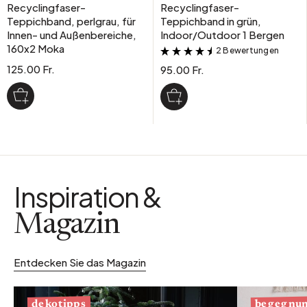
Recyclingfaser-
Recyclingfaser-
Teppichband, perlgrau, für
Teppichband in grün,
Innen- und Außenbereiche,
Indoor/Outdoor 1 Bergen
160x2 Moka
2 Bewertungen
&
125.00 Fr.
95.00 Fr.
Inspiration &
Magazin
Entdecken Sie das Magazin
begegnu
dekotipps