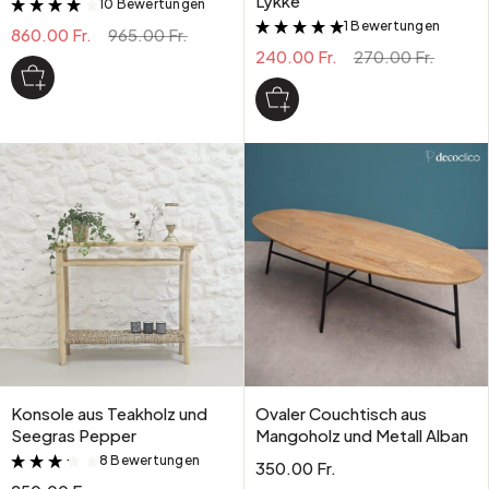
Lykke
10 Bewertungen
&
1 Bewertungen
&
860.00 Fr.
965.00 Fr.
240.00 Fr.
270.00 Fr.
Konsole aus Teakholz und
Ovaler Couchtisch aus
Seegras Pepper
Mangoholz und Metall Alban
8 Bewertungen
&
350.00 Fr.