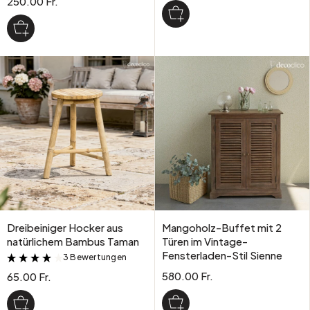
250.00 Fr.
Dreibeiniger Hocker aus
Mangoholz-Buffet mit 2
natürlichem Bambus Taman
Türen im Vintage-
Fensterladen-Stil Sienne
3 Bewertungen
&
580.00 Fr.
65.00 Fr.