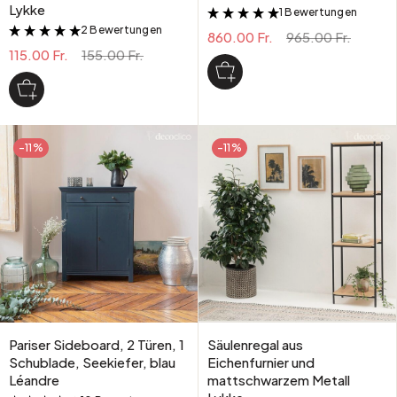
Lykke
1 Bewertungen
&
2 Bewertungen
&
860.00 Fr.
965.00 Fr.
115.00 Fr.
155.00 Fr.
-11%
-11%
Pariser Sideboard, 2 Türen, 1
Säulenregal aus
Schublade, Seekiefer, blau
Eichenfurnier und
Léandre
mattschwarzem Metall