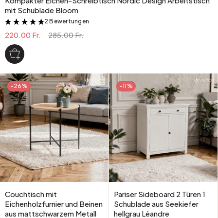
Kompakter Eichen-Schreibtisch Nordic Design Arbeitstisch
mit Schublade Bloom
2 Bewertungen
&
220.00 Fr.
285.00 Fr.
-26%
-11%
Couchtisch mit
Pariser Sideboard 2 Türen 1
Eichenholzfurnier und Beinen
Schublade aus Seekiefer
aus mattschwarzem Metall
hellgrau Léandre