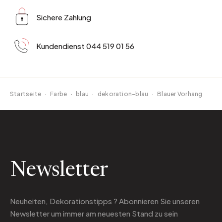
Sichere Zahlung
Kundendienst 044 519 01 56
Startseite
·
Farbe
·
blau
·
dekoration-blau
·
Blauer Vorhang
Newsletter
Neuheiten, Dekorationstipps ? Abonnieren Sie
unseren
Newsletter
um immer am neuesten Stand zu sein