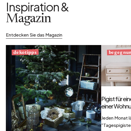
Inspiration &
Magazin
Entdecken Sie das Magazin
begegnu
dekotipps
Pigist für e
einer Wohnu
Jeden Monat l
"Tagespigisten