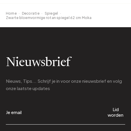
Home
·
Decoratie
·
Spiegel
·
Zwarte bloemvormige rotan spiegel 62 cm Moka
Nieuwsbrief
Nieuws, Tips... Schrijf je in voor onze nieuwsbrief en volg
onze laatste updates
Lid
worden