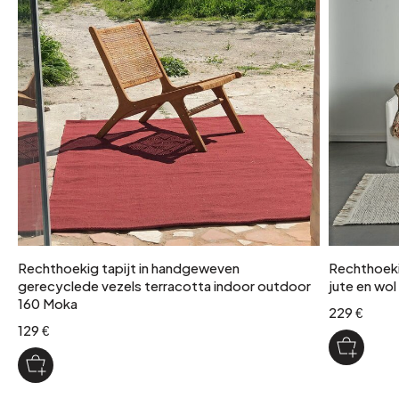
Zwart
Rechthoekig tapijt in handgeweven
Rechthoeki
gerecyclede vezels terracotta indoor outdoor
jute en wo
160 Moka
229 €
129 €