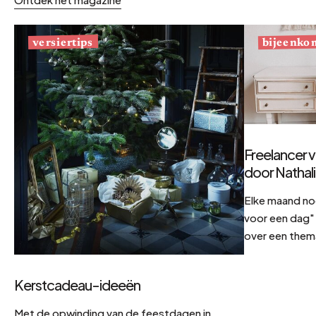
bijeenko
versiertips
Freelancer v
door Nathal
Elke maand no
voor een dag" 
over een them
Kerstcadeau-ideeën
Met de opwinding van de feestdagen in