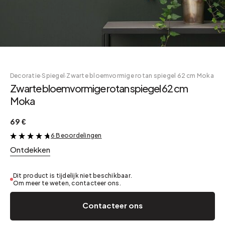
Decoratie
·
Spiegel
·
Zwarte bloemvormige rotan spiegel 62 cm Moka
Zwarte bloemvormige rotan spiegel 62 cm
Moka
69 €
6 Beoordelingen
&
Ontdekken
Dit product is tijdelijk niet beschikbaar.
Om meer te weten, contacteer ons.
Contacteer ons