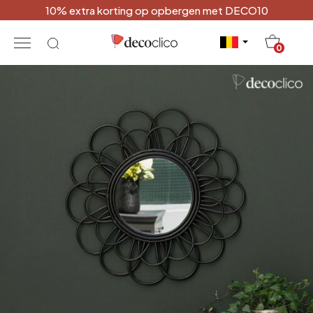
10% extra korting op opbergen met DECO10
20
0