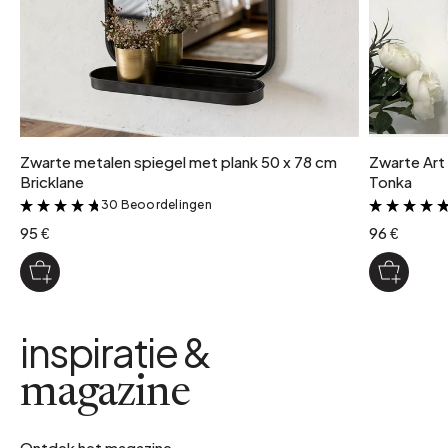
Zwarte metalen spiegel met plank 50 x 78 cm
Zwarte Art
Bricklane
Tonka
30 Beoordelingen
&
95 €
96 €
inspiratie &
magazine
Ontdek het magazine