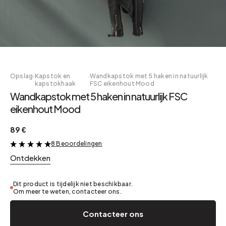
Opslag
·
Kapstok en
·
Wandkapstok met 5 haken in natuurlijk
kapstokhaak
FSC eikenhout Mood
Wandkapstok met 5 haken in natuurlijk FSC
eikenhout Mood
89 €
8 Beoordelingen
&
Ontdekken
Dit product is tijdelijk niet beschikbaar.
Om meer te weten, contacteer ons.
Contacteer ons