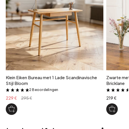
1
pakketgewicht
6 kg
Klein Eiken Bureau met 1 Lade Scandinavische
Zwarte met
Stijl Bloom
Bricklane
2 Beoordelingen
&
229 €
295 €
219 €