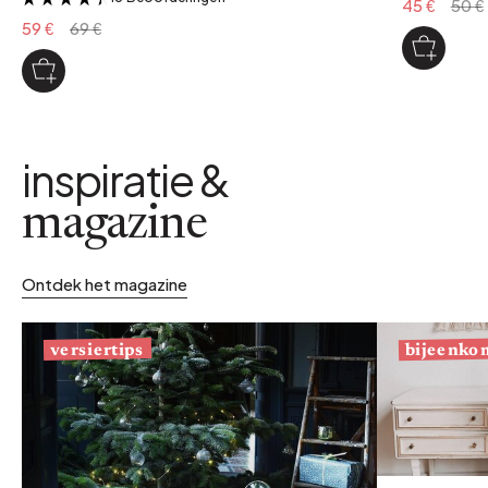
45 €
50 €
59 €
69 €
inspiratie &
magazine
Ontdek het magazine
bijeenko
versiertips