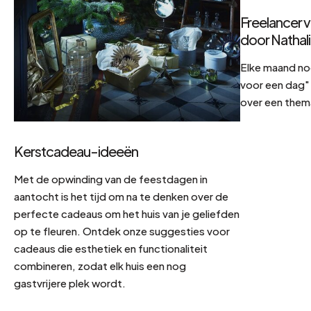
Freelancer v
door Nathal
Elke maand no
voor een dag" 
over een them
Kerstcadeau-ideeën
Met de opwinding van de feestdagen in
aantocht is het tijd om na te denken over de
perfecte cadeaus om het huis van je geliefden
op te fleuren. Ontdek onze suggesties voor
cadeaus die esthetiek en functionaliteit
combineren, zodat elk huis een nog
gastvrijere plek wordt.