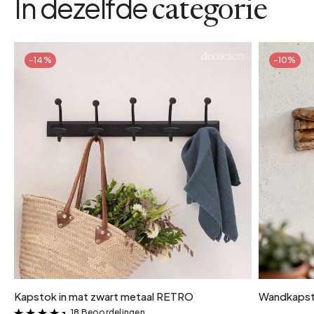
In dezelfde
categorie
-14%
-10%
Kapstok in mat zwart metaal RETRO
Wandkapsto
18 Beoordelingen
&