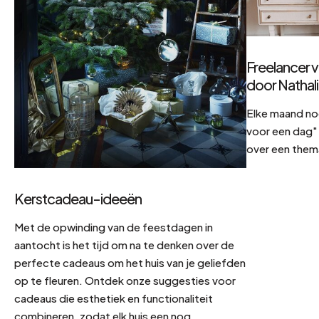
Freelancer v
door Nathal
Elke maand no
voor een dag" 
over een them
Kerstcadeau-ideeën
Met de opwinding van de feestdagen in
aantocht is het tijd om na te denken over de
perfecte cadeaus om het huis van je geliefden
op te fleuren. Ontdek onze suggesties voor
cadeaus die esthetiek en functionaliteit
combineren, zodat elk huis een nog