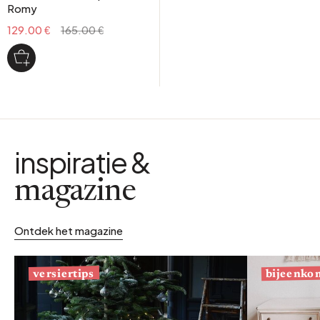
Romy
129.00 €
165.00 €
inspiratie &
magazine
Ontdek het magazine
bijeenko
versiertips