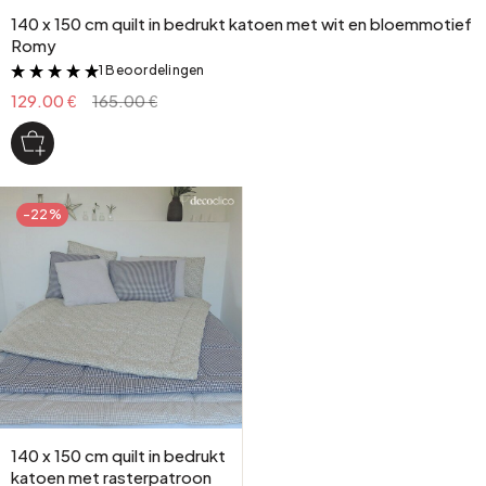
140 x 150 cm quilt in bedrukt katoen met wit en bloemmotief
Romy
1 Beoordelingen
&
129.00 €
165.00 €
-22%
140 x 150 cm quilt in bedrukt
katoen met rasterpatroon