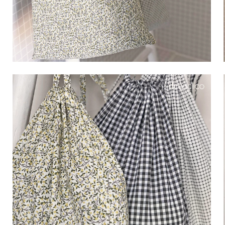
Bistrot
Fluweel
Seaside
Blond hout
Vlooienmarkt
Papier mache
Hedendaags
Glas
Haussmanniaanse geest
Verzinkt en gegalvanis
Grand Hotel
Natuurlijk