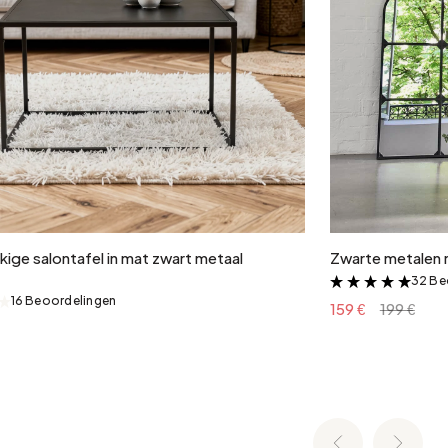
In winkelwagen
ige salontafel in mat zwart metaal
Zwarte metalen 
32 Be
&
16 Beoordelingen
&
159 €
199 €