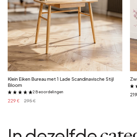
In winkelwagen
Klein Eiken Bureau met 1 Lade Scandinavische Stijl
Zwa
Bloom
2 Beoordelingen
&
219
229 €
295 €
In dezelfde