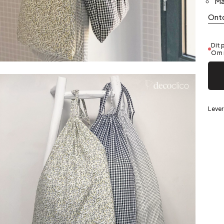
Ma
Zilver
Ont
Dit 
Om 
eerd staal
Lever