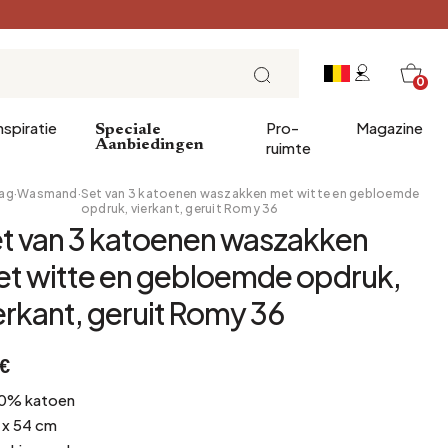
0
nspiratie
Pro-
Magazine
Speciale
Aanbiedingen
ruimte
ag
·
Wasmand
·
Set van 3 katoenen waszakken met witte en gebloemde
opdruk, vierkant, geruit Romy 36
t van 3 katoenen waszakken
ve geschenken
Invoer
Ontbijt
t witte en gebloemde opdruk,
decoratie
Eetkamer
Brunch
erkant, geruit Romy 36
nnen
Kantoor
Lunch
Bibliotheek
Theetijd
€
Wintertuin
Zondagavond
Kelder
Tapas en aperitieven
0% katoen
 x 54 cm
Zolder
Feesttafel