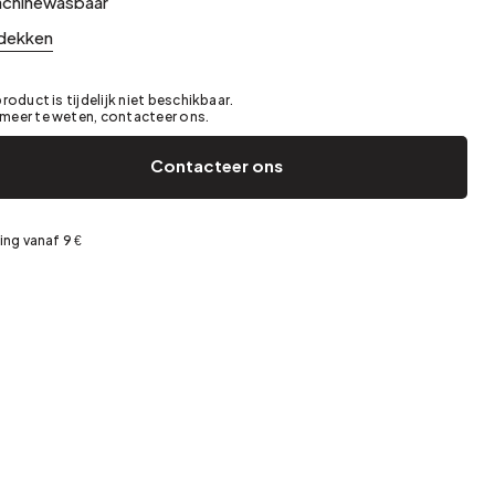
chinewasbaar
Tuin en terras
Voorjaarsopslag
dekken
product is tijdelijk niet beschikbaar.
meer te weten, contacteer ons.
Contacteer ons
ing vanaf 9 €