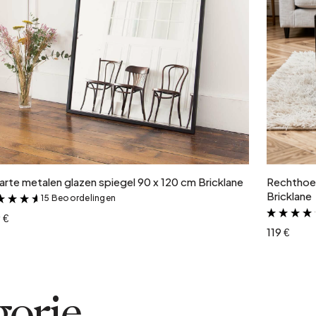
In winkelwagen
rte metalen glazen spiegel 90 x 120 cm Bricklane
Rechthoek
Bricklane
15 Beoordelingen
&
 €
119 €