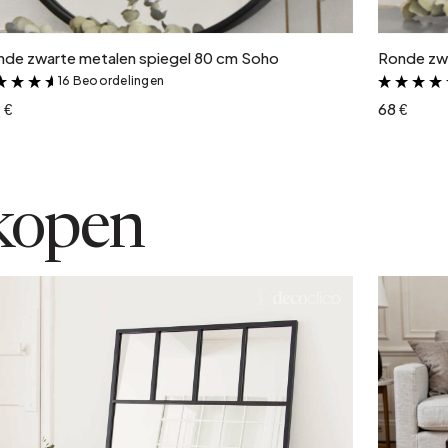
nde zwarte metalen spiegel 80 cm Soho
Ronde zwa
16 Beoordelingen
&
 €
68 €
kopen