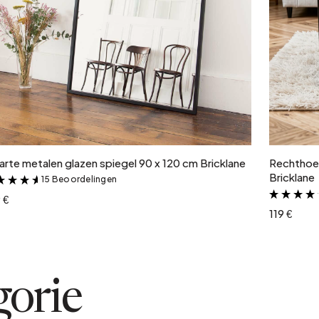
In winkelwagen
rte metalen glazen spiegel 90 x 120 cm Bricklane
Rechthoek
Bricklane
15 Beoordelingen
&
 €
119 €
gorie