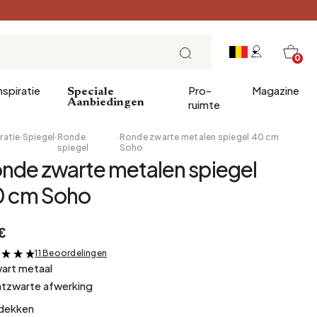
0
nspiratie
Pro-
Magazine
Speciale
Aanbiedingen
ruimte
ratie
·
Spiegel
·
Ronde
·
Ronde zwarte metalen spiegel 40 cm
spiegel
Soho
nde zwarte metalen spiegel
ve geschenken
Invoer
Ontbijt
0 cm Soho
decoratie
Eetkamer
Brunch
nnen
Kantoor
Lunch
€
Bibliotheek
Theetijd
11 Beoordelingen
&
Wintertuin
Zondagavond
art metaal
Kelder
Tapas en aperitieven
tzwarte afwerking
Zolder
Feesttafel
dekken