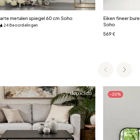
rte metalen spiegel 60 cm Soho
Eiken fineer bu
Soho
24 Beoordelingen
&
569 €
-20%