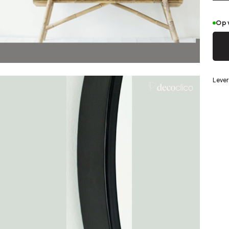
Zilver
Op 
eerd staal
Lever