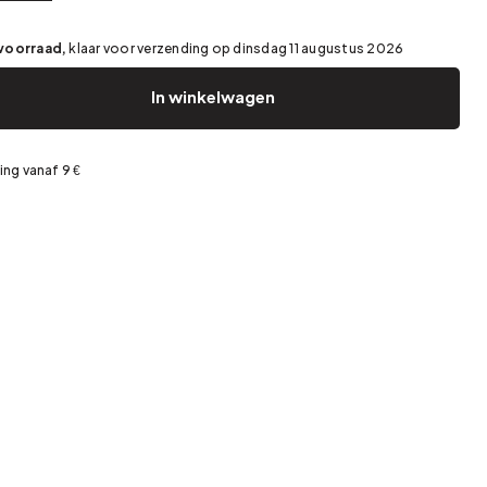
Tuin en terras
Voorjaarsopslag
voorraad,
klaar voor verzending op dinsdag 11 augustus 2026
In winkelwagen
ing vanaf 9 €