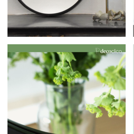
Bistrot
Fluweel
Seaside
Blond hout
Vlooienmarkt
Papier mache
Hedendaags
Glas
Haussmanniaanse geest
Verzinkt en gegalvanis
Grand Hotel
Natuurlijk