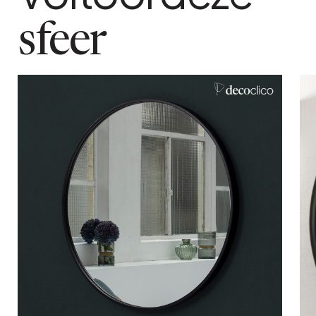
Inkeping bovenaan de spiegel
sfeer
gebruik
Binnen en buiten gebruik
In winkelwagen