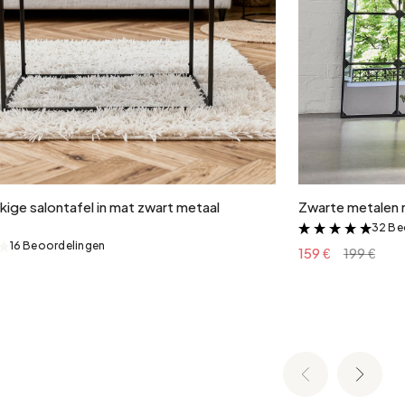
In winkelwagen
ige salontafel in mat zwart metaal
Zwarte metalen 
32 Be
&
16 Beoordelingen
&
159 €
199 €