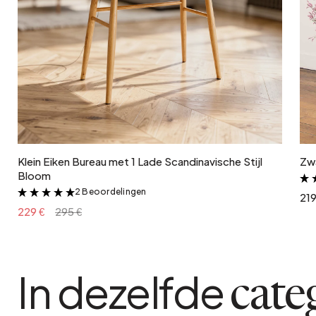
In winkelwagen
Klein Eiken Bureau met 1 Lade Scandinavische Stijl
Zwa
Bloom
2 Beoordelingen
&
219
229 €
295 €
In dezelfde
cate