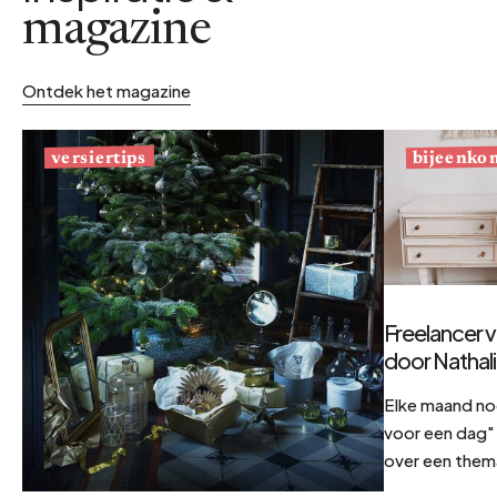
magazine
Ontdek het magazine
bijeenko
versiertips
Freelancer v
door Nathal
Elke maand no
voor een dag" 
over een them