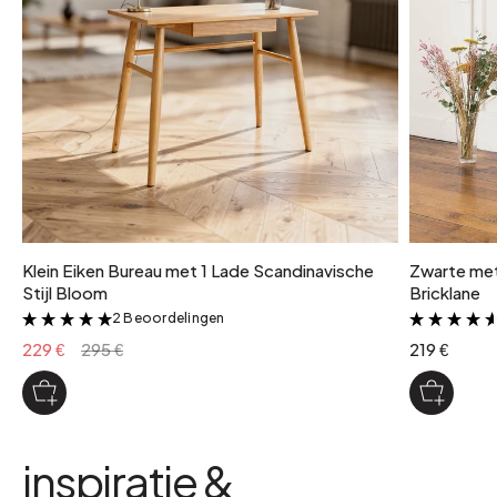
Klein Eiken Bureau met 1 Lade Scandinavische
Zwarte met
Stijl Bloom
Bricklane
2 Beoordelingen
&
229 €
295 €
219 €
inspiratie &