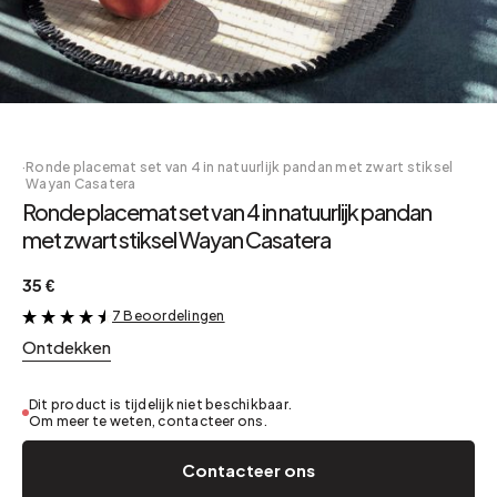
·
Ronde placemat set van 4 in natuurlijk pandan met zwart stiksel
Wayan Casatera
Ronde placemat set van 4 in natuurlijk pandan
met zwart stiksel Wayan Casatera
35 €
7 Beoordelingen
&
Ontdekken
Dit product is tijdelijk niet beschikbaar.
Om meer te weten, contacteer ons.
Contacteer ons