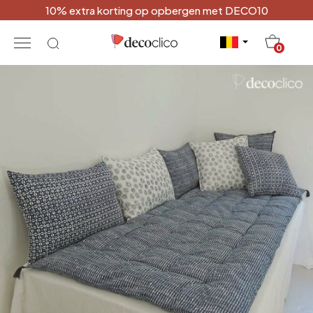
10% extra korting op opbergen met DECO10
20
0