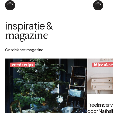
inspiratie &
magazine
Ontdek het magazine
bijeenko
versiertips
Freelancer v
door Nathal