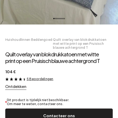
Huishoudlinnen
·
Beddengoed
·
Quilt overlay van blokdrukkatoen
met witte print op een Pruisisch
blauwe achtergrond T
Quilt overlay van blokdrukkatoen met witte
print op een Pruisisch blauwe achtergrond T
104 €
5 Beoordelingen
&
Ontdekken
Dit product is tijdelijk niet beschikbaar.
Om meer te weten, contacteer ons.
Contacteer ons