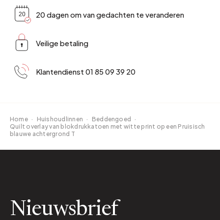
20 dagen om van gedachten te veranderen
Veilige betaling
Klantendienst 01 85 09 39 20
Home
·
Huishoudlinnen
·
Beddengoed
·
Quilt overlay van blokdrukkatoen met witte print op een Pruisisch
blauwe achtergrond T
Nieuwsbrief