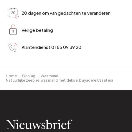
20 dagen om van gedachten te veranderen
Veilige betaling
Klantendienst 01 85 09 39 20
Home
·
Opslag
·
Wasmand
·
Natuurlijke zeebies wasmand met deksel Bayadère Casatera
Nieuwsbrief