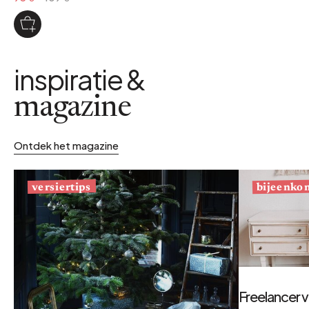
inspiratie &
magazine
Ontdek het magazine
bijeenko
versiertips
Freelancer v