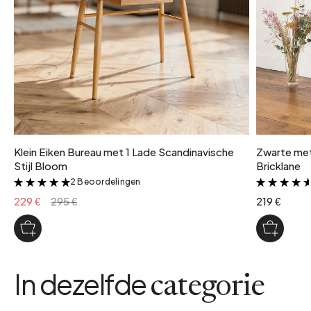
Klein Eiken Bureau met 1 Lade Scandinavische
Zwarte met
Stijl Bloom
Bricklane
2 Beoordelingen
&
229 €
295 €
219 €
In dezelfde
categorie