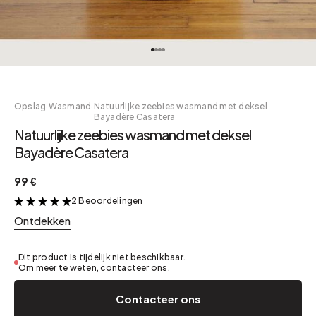
Opslag
·
Wasmand
·
Natuurlijke zeebies wasmand met deksel
Bayadère Casatera
Natuurlijke zeebies wasmand met deksel
Bayadère Casatera
99 €
2 Beoordelingen
&
Ontdekken
Dit product is tijdelijk niet beschikbaar.
Om meer te weten, contacteer ons.
Contacteer ons