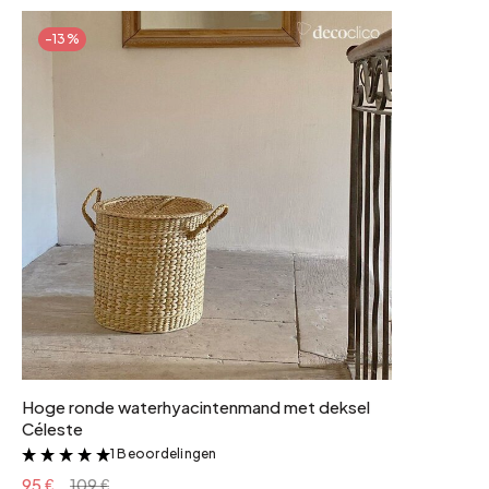
-13%
Hoge ronde waterhyacintenmand met deksel
Céleste
1 Beoordelingen
&
95 €
109 €