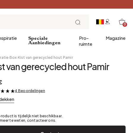
0
nspiratie
Pro-
Magazine
Speciale
Aanbiedingen
ruimte
ratie
·
Box
·
Kist van gerecycled hout Pamir
st van gerecycled hout Pamir
ve geschenken
Invoer
Ontbijt
€
decoratie
Eetkamer
Brunch
4 Beoordelingen
nnen
&
Kantoor
Lunch
dekken
Bibliotheek
Theetijd
Wintertuin
Zondagavond
product is tijdelijk niet beschikbaar.
Kelder
Tapas en aperitieven
meer te weten, contacteer ons.
Zolder
Feesttafel