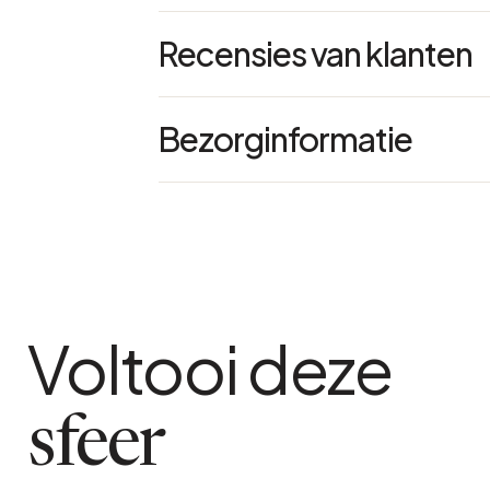
Referentie : 67203
Recensies van klanten
Afmetingen : L 30 x B 35 x H 30 cm
kleur
Hout
Bezorginformatie
5
pakketafmetingen
4 Avis
a
L 0,5 x B 0,35 x H 0,4 m
gedetailleerd materiaal
100% gerecycleerd hout
Voltooi deze
sfeer