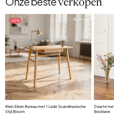
Onze beste
verkopen
-22%
Klein Eiken Bureau met 1 Lade Scandinavische
Zwarte met
Stijl Bloom
Bricklane