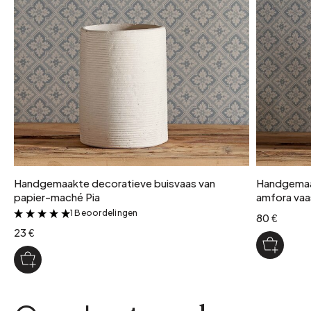
Handgemaakte decoratieve buisvaas van
Handgemaa
papier-maché Pia
amfora vaa
1 Beoordelingen
&
80 €
23 €