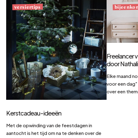
bijeenko
versiertips
Freelancer v
door Nathal
Elke maand no
voor een dag" 
over een them
Kerstcadeau-ideeën
Met de opwinding van de feestdagen in
aantocht is het tijd om na te denken over de