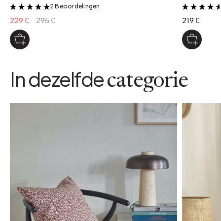
2 Beoordelingen
&
229 €
295 €
219 €
In dezelfde
categorie