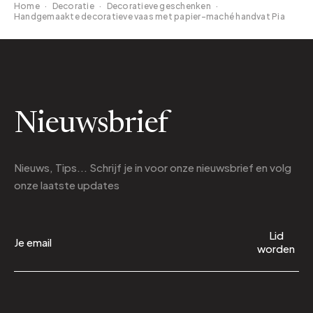
Home
·
Decoratie
·
Decoratieve geschenken
·
Handgemaakte decoratieve vaas met papier-maché handvat Pia
Nieuwsbrief
Nieuws, Tips... Schrijf je in voor onze nieuwsbrief en volg
onze laatste updates
Lid
worden