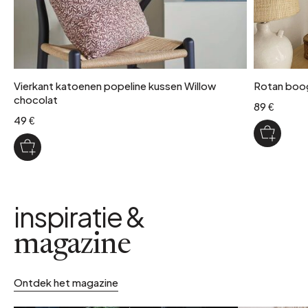
Vierkant katoenen popeline kussen Willow
Rotan boog
chocolat
89 €
49 €
inspiratie &
magazine
Ontdek het magazine