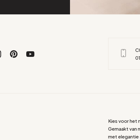
C
01
Kies voor het
Gemaakt van me
met elegantie 