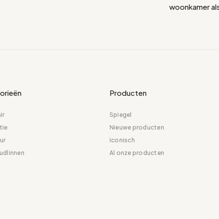
woonkamer als
orieën
Producten
ir
Spiegel
tie
Nieuwe producten
ur
Iconisch
udlinnen
Al onze producten
g