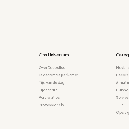
Ons Universum
Categ
Over Decoclico
Meubila
Je decoratie per kamer
Decora
Tijd van de dag
Armatu
Tijdschrift
Huisho
Persrelaties
Servies
Professionals
Tuin
Opsla