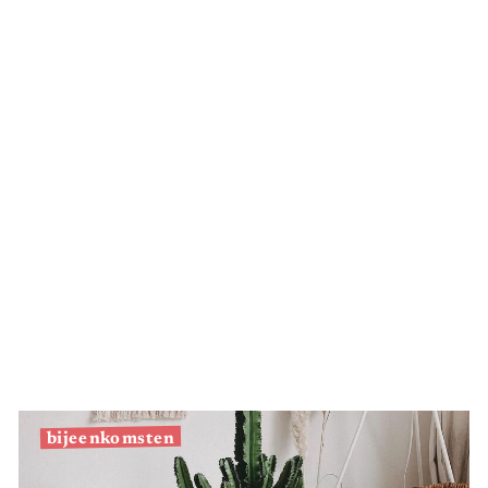
Zilver
eerd staal
bijeenkomsten