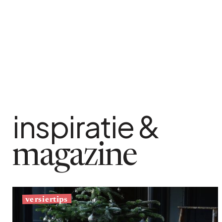
Bistrot
Fluweel
Seaside
Blond hout
Vlooienmarkt
Papier mache
Hedendaags
Glas
Haussmanniaanse geest
Verzinkt en gegalvanis
Grand Hotel
Natuurlijk
inspiratie &
magazine
versiertips