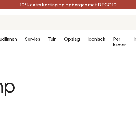
10% extra korting op opbergen met DECO10
udlinnen
Servies
Tuin
Opslag
Iconisch
Per
I
kamer
Keuken
Terracotta
Badkamer
Decoratie
mp
Keukenmeubels
Zwart
Badkamer 
en
Keukenverlichting
Wit
Badkamerli
aapkamer
Bosgroen
Celadon
Pauwblauw
Gouden