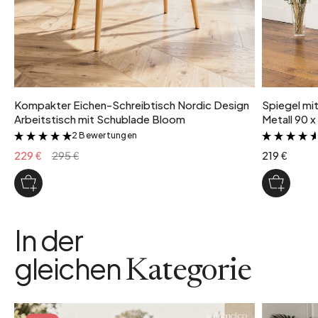
Kompakter Eichen-Schreibtisch Nordic Design
Spiegel mi
Arbeitstisch mit Schublade Bloom
Metall 90 x
2 Bewertungen
&
229 €
295 €
219 €
In der
gleichen
Kategorie