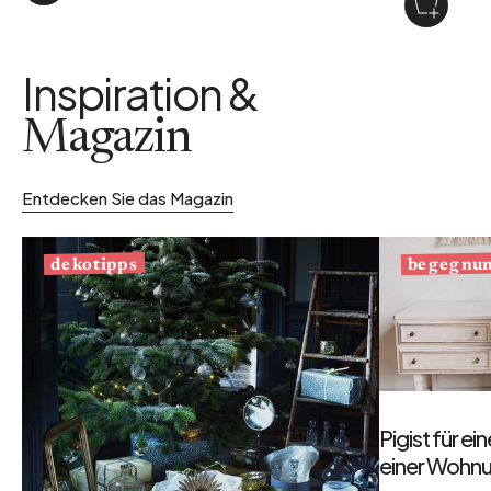
Inspiration &
Magazin
Entdecken Sie das Magazin
begegnu
dekotipps
Pigist für e
einer Wohnu