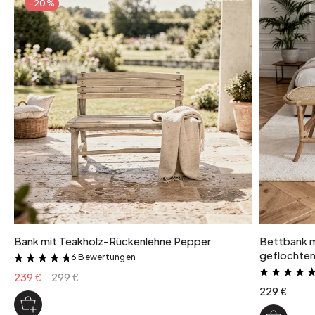
-20%
Bank mit Teakholz-Rückenlehne Pepper
Bettbank m
geflochten
6 Bewertungen
&
239 €
299 €
229 €