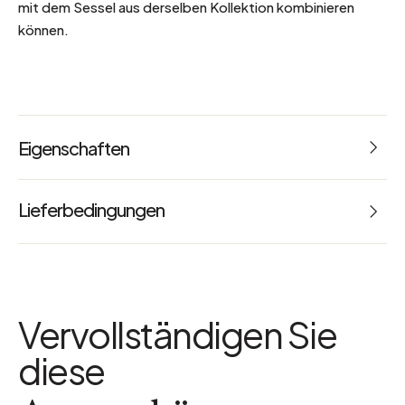
mit dem Sessel aus derselben Kollektion kombinieren
können.
Eigenschaften
Referenz: 67749
Lieferbedingungen
Maße: L 120 x B 75 x H 75 cm
Pflegehinweis
Maschinenwaschbar bei 30°
Farbe
Vervollständigen Sie
Holz
Abnehmbarer Bezug
diese
Ja
Paketmaße