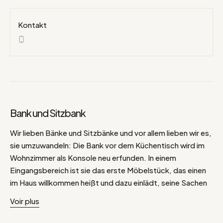
Kontakt
Bank und Sitzbank
Wir lieben Bänke und Sitzbänke und vor allem lieben wir es,
sie umzuwandeln: Die Bank vor dem Küchentisch wird im
Wohnzimmer als Konsole neu erfunden. In einem
Eingangsbereich ist sie das erste Möbelstück, das einen
im Haus willkommen heißt und dazu einlädt, seine Sachen
abzustellen, die Schuhe anzuziehen, die Schnürsenkel zu
Voir plus
binden... Im Flur oder im Badezimmer werden gerne Körbe
aufgestellt. Im Schlafzimmer dient sie als praktisches