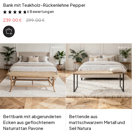
Bank mit Teakholz-Rückenlehne Pepper
6 Bewertungen
&
239.00 €
299.00 €
Bettbank mit abgerundeten
Bettende aus
Ecken aus geflochtenem
mattschwarzem Metall und
Naturrattan Pavone
Seil Natura