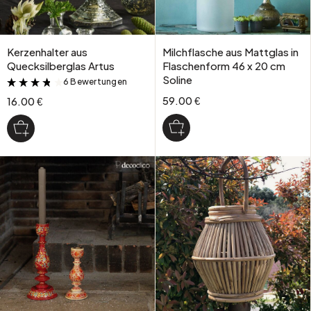
Kerzenhalter aus
Milchflasche aus Mattglas in
Quecksilberglas Artus
Flaschenform 46 x 20 cm
Soline
6 Bewertungen
&
59.00 €
16.00 €