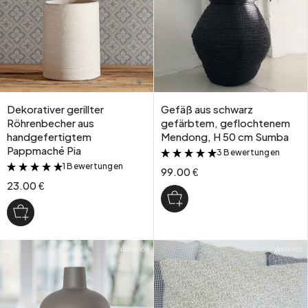
Dekorativer gerillter
Gefäß aus schwarz
Röhrenbecher aus
gefärbtem, geflochtenem
handgefertigtem
Mendong, H 50 cm Sumba
Pappmaché Pia
3 Bewertungen
&
1 Bewertungen
&
99.00 €
23.00 €