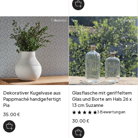
Dekorativer Kugelvase aus
Glasflasche mit geriffeltem
Pappmaché handgefertigt
Glas und Borte am Hals 26 x
Pia
13 cm Suzanne
3 Bewertungen
&
35.00 €
30.00 €