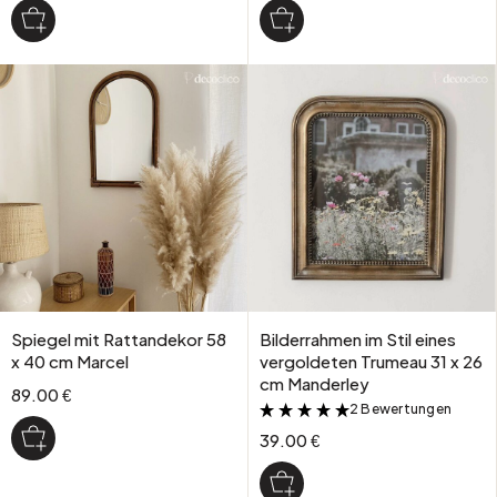
Spiegel mit Rattandekor 58
Bilderrahmen im Stil eines
x 40 cm Marcel
vergoldeten Trumeau 31 x 26
cm Manderley
89.00 €
2 Bewertungen
&
39.00 €