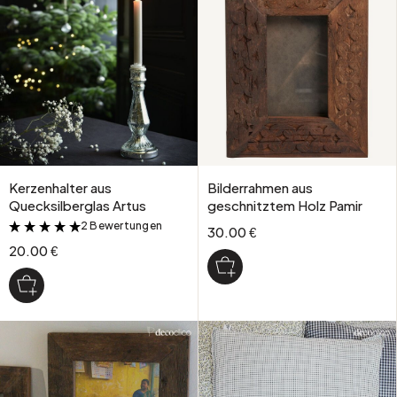
Kerzenhalter aus
Bilderrahmen aus
Quecksilberglas Artus
geschnitztem Holz Pamir
2 Bewertungen
&
30.00 €
20.00 €