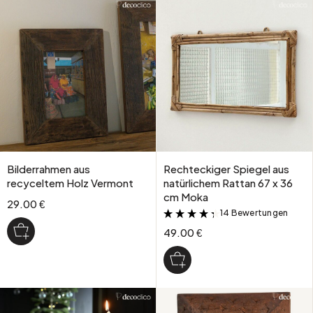
Bilderrahmen aus
Rechteckiger Spiegel aus
recyceltem Holz Vermont
natürlichem Rattan 67 x 36
cm Moka
29.00 €
14 Bewertungen
&
49.00 €