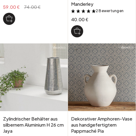
Manderley
59.00 €
74.00 €
2 Bewertungen
&
40.00 €
Zylindrischer Behälter aus
Dekorativer Amphoren-Vase
silbernem Aluminium H 26 cm
aus handgefertigtem
Jaya
Pappmaché Pia