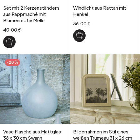
Set mit 2 Kerzenständern
Windlicht aus Rattan mit
aus Pappmaché mit
Henkel
Blumenmotiv Melle
36.00 €
40.00 €
-20%
Vase Flasche aus Mattglas
Bilderrahmen im Stil eines
38 x 30 cm Swann
weißen Trumeau 31 x 26 cm