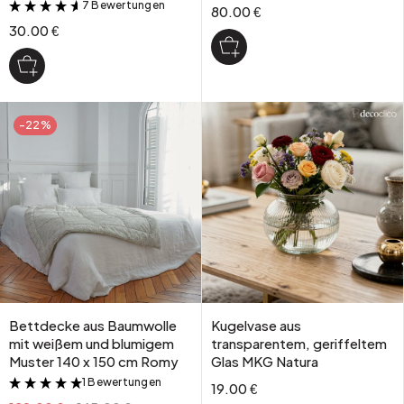
7 Bewertungen
&
80.00 €
30.00 €
-22%
Bettdecke aus Baumwolle
Kugelvase aus
mit weißem und blumigem
transparentem, geriffeltem
Muster 140 x 150 cm Romy
Glas MKG Natura
1 Bewertungen
&
19.00 €