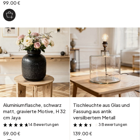
99.00 €
Aluminiumflasche, schwarz
Tischleuchte aus Glas und
matt, gravierte Motive, H 32
Fassung aus antik
cm Jaya
versilbertem Metall
14 Bewertungen
3 Bewertungen
&
&
59.00 €
139.00 €