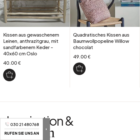
Kissen aus gewaschenem
Quadratisches Kissen aus
Leinen, anthrazitgrau, mit
Baumwollpopeline Willow
sandfarbenem Keder -
chocolat
40x60 cm Oslo
49.00 €
40.00 €
Inspiration &
030 21 480768
Magazin
RUFEN SIE UNS AN