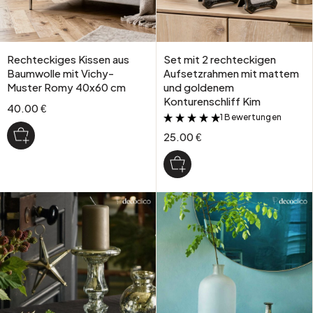
Rechteckiges Kissen aus
Set mit 2 rechteckigen
Baumwolle mit Vichy-
Aufsetzrahmen mit mattem
Muster Romy 40x60 cm
und goldenem
Konturenschliff Kim
40.00 €
1 Bewertungen
&
25.00 €