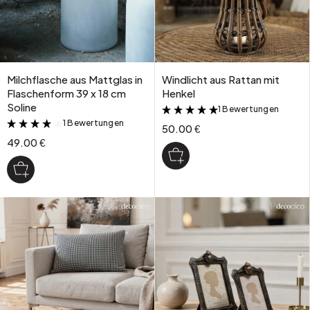
Milchflasche aus Mattglas in
Windlicht aus Rattan mit
Flaschenform 39 x 18 cm
Henkel
Soline
1 Bewertungen
&
1 Bewertungen
&
50.00 €
49.00 €