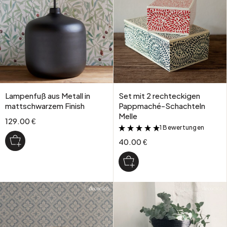
Lampenfuß aus Metall in
Set mit 2 rechteckigen
mattschwarzem Finish
Pappmaché-Schachteln
Melle
129.00 €
1 Bewertungen
&
40.00 €