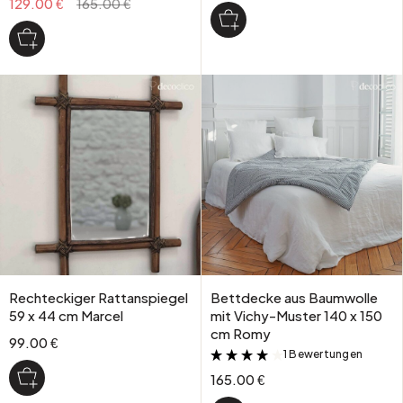
129.00 €
165.00 €
Rechteckiger Rattanspiegel
Bettdecke aus Baumwolle
59 x 44 cm Marcel
mit Vichy-Muster 140 x 150
cm Romy
99.00 €
1 Bewertungen
&
165.00 €