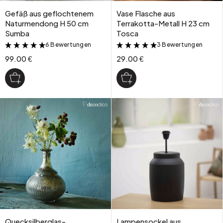
Gefäß aus geflochtenem
Vase Flasche aus
Naturmendong H 50 cm
Terrakotta-Metall H 23 cm
Sumba
Tosca
6 Bewertungen
3 Bewertungen
&
&
99.00 €
29.00 €
Quecksilberglas-
Lampensockel aus