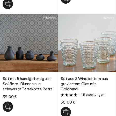
Set mit 5 handgefertigten
Set aus 3 Windlichtern aus
Soliflore-Blumen aus
graviertem Glas mit
schwarzer Terrakotta Petra
Goldrand
1 Bewertungen
&
39.00 €
30.00 €