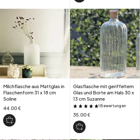
Milchflasche aus Mattglas in
Glasflasche mit geriffeltem
Flaschenform 31 x 18 cm
Glas und Borte am Hals 30 x
Soline
13 cm Suzanne
1 Bewertungen
&
44.00 €
35.00 €