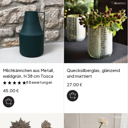
Milchkännchen aus Metall,
Quecksilberglas, glänzend
waldgrün, H 38 cm Tosca
und mattiert
8 Bewertungen
&
27.00 €
45.00 €