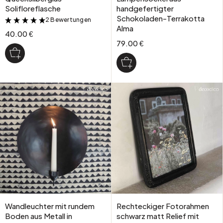
Solifloreflasche
handgefertigter
Schokoladen-Terrakotta
2 Bewertungen
&
Alma
40.00 €
79.00 €
Wandleuchter mit rundem
Rechteckiger Fotorahmen
Boden aus Metall in
schwarz matt Relief mit