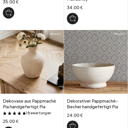
35.00 €
34.00 €
Dekovase aus Pappmaché
Dekorativer Pappmaché-
Pia handgefertigt Pia
Becher handgefertigt Pia
1 Bewertungen
&
24.00 €
25.00 €