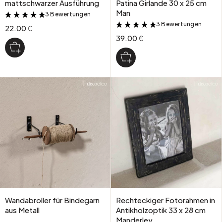
mattschwarzer Ausführung
Patina Girlande 30 x 25 cm
Man
3 Bewertungen
&
3 Bewertungen
&
22.00 €
39.00 €
Wandabroller für Bindegarn
Rechteckiger Fotorahmen in
aus Metall
Antikholzoptik 33 x 28 cm
Manderley