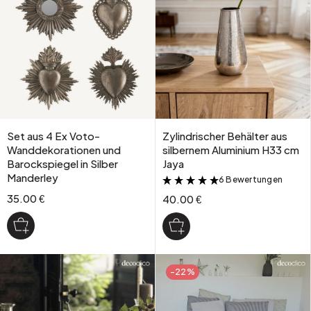
Set aus 4 Ex Voto-
Zylindrischer Behälter aus
Wanddekorationen und
silbernem Aluminium H33 cm
Barockspiegel in Silber
Jaya
Manderley
6 Bewertungen
&
35.00 €
40.00 €
-22%