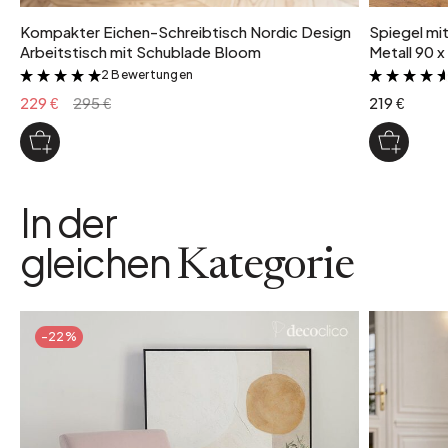
Kompakter Eichen-Schreibtisch Nordic Design
Spiegel mi
Arbeitstisch mit Schublade Bloom
Metall 90 x
2 Bewertungen
&
229 €
295 €
219 €
In der
gleichen
Kategorie
-22%