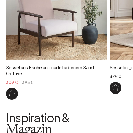
Sessel aus Esche und nudefarbenem Samt
Sessel in 
Octave
379 €
309 €
395 €
Inspiration &
Magazin