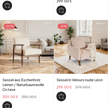
399.00 €
-22%
-21%
Sessel aus Eschenholz
Sessel in Velours nude Léon
Leinen / Naturbaumwolle
299.00 €
379.00 €
Octave
309.00 €
395.00 €