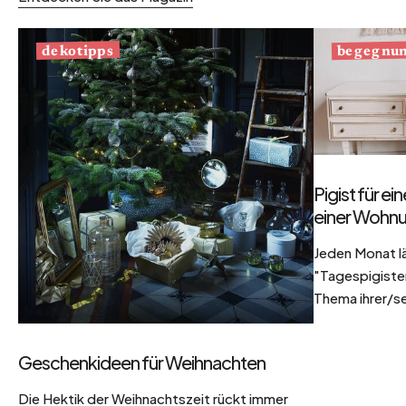
begegnu
dekotipps
Pigist für e
einer Wohnu
Jeden Monat l
"Tagespigisten
Thema ihrer/se
Geschenkideen für Weihnachten
Die Hektik der Weihnachtszeit rückt immer