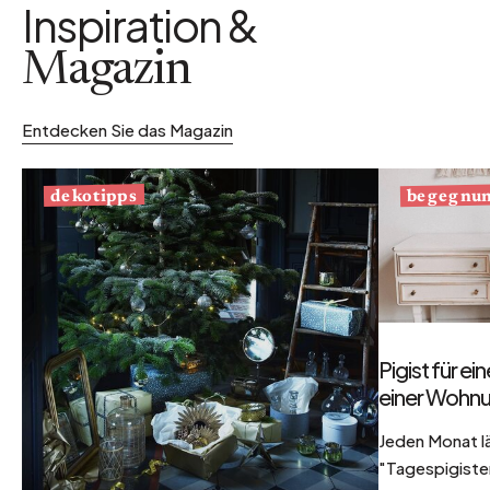
Inspiration &
Magazin
Entdecken Sie das Magazin
begegnu
dekotipps
Pigist für e
einer Wohnu
Jeden Monat l
"Tagespigisten