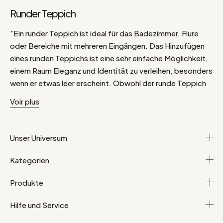
Runder Teppich
"Ein runder Teppich ist ideal für das Badezimmer, Flure
oder Bereiche mit mehreren Eingängen. Das Hinzufügen
eines runden Teppichs ist eine sehr einfache Möglichkeit,
einem Raum Eleganz und Identität zu verleihen, besonders
wenn er etwas leer erscheint. Obwohl der runde Teppich
nicht nur perfekt in alle Räume des Hauses passt, sondern
Voir plus
sich auch durch seine Originalität von quadratischen oder
rechteckigen Teppichen abhebt, muss man dieses
Potenzial maximal ausnutzen! Warum also nicht den runden
Unser Universum
Teppich an die Wand hängen? Für einen "Bohemian Chic"
sind runde Teppiche aus Jute eine echte Bereicherung für
Kategorien
Ihre Einrichtung. In einem Schlafzimmer können Sie das
Kopfteil Ihres Bettes durch einen Mokka-Teppich
Produkte
ersetzen. Entdecken Sie schnell unsere Auswahl an runden
Hilfe und Service
Teppichen!"