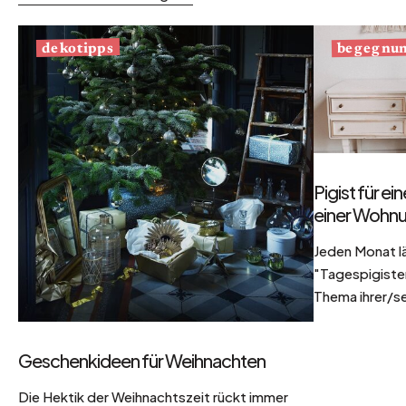
begegnu
dekotipps
Pigist für e
einer Wohnu
Jeden Monat l
"Tagespigisten
Thema ihrer/se
Geschenkideen für Weihnachten
Die Hektik der Weihnachtszeit rückt immer