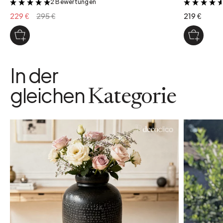
2 Bewertungen
&
229 €
295 €
219 €
In der
gleichen
Kategorie