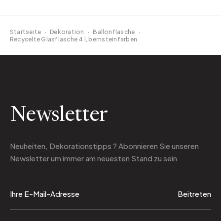
Startseite
·
Dekoration
·
Ballonflasche
·
Recycelte Glasflasche 4 l, bernsteinfarben
Newsletter
Neuheiten, Dekorationstipps ? Abonnieren Sie
unseren
Newsletter
um immer am neuesten Stand zu sein
Beitreten