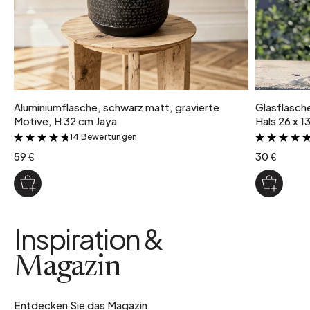
Aluminiumflasche, schwarz matt, gravierte
Glasflasch
Motive, H 32 cm Jaya
Hals 26 x 
14 Bewertungen
&
59 €
30 €
Inspiration &
Magazin
Entdecken Sie das Magazin