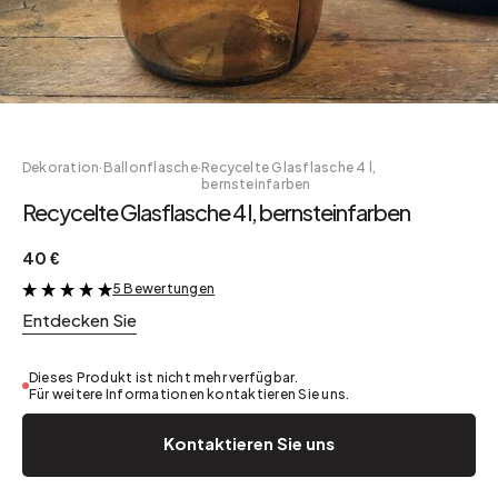
Dekoration
·
Ballonflasche
·
Recycelte Glasflasche 4 l,
bernsteinfarben
Recycelte Glasflasche 4 l, bernsteinfarben
40 €
5 Bewertungen
&
Entdecken Sie
Dieses Produkt ist nicht mehr verfügbar.
Für weitere Informationen kontaktieren Sie uns.
Kontaktieren Sie uns