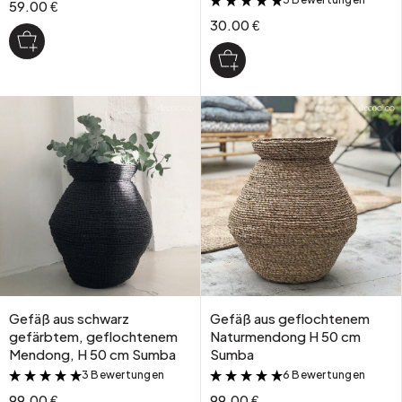
&
59.00 €
30.00 €
Gefäß aus schwarz
Gefäß aus geflochtenem
gefärbtem, geflochtenem
Naturmendong H 50 cm
Mendong, H 50 cm Sumba
Sumba
3 Bewertungen
6 Bewertungen
&
&
99.00 €
99.00 €