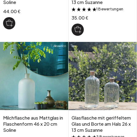
Soline
13 cm Suzanne
1 Bewertungen
&
44.00 €
35.00 €
Milchflasche aus Mattglas in
Glasflasche mit geriffeltem
Flaschenform 46 x 20 cm
Glas und Borte am Hals 26 x
Soline
13 cm Suzanne
3 Bewertungen