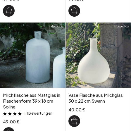
Milchflasche aus Mattglas in
Vase Flasche aus Milchglas
Flaschenform 39 x 18 cm
30 x 22 cm Swann
Soline
40.00 €
1 Bewertungen
&
49.00 €