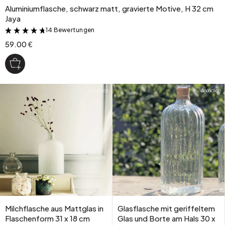
Aluminiumflasche, schwarz matt, gravierte Motive, H 32 cm
Jaya
14 Bewertungen
&
59.00 €
Milchflasche aus Mattglas in
Glasflasche mit geriffeltem
Flaschenform 31 x 18 cm
Glas und Borte am Hals 30 x