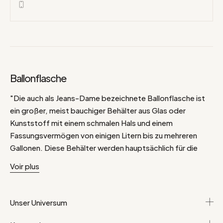
Ballonflasche
"Die auch als Jeans-Dame bezeichnete Ballonflasche ist
ein großer, meist bauchiger Behälter aus Glas oder
Kunststoff mit einem schmalen Hals und einem
Fassungsvermögen von einigen Litern bis zu mehreren
Gallonen. Diese Behälter werden hauptsächlich für die
Gärung und Lagerung von Flüssigkeiten verwendet,
Voir plus
insbesondere für Wein, Bier, Apfelwein, Essig und
verschiedene hausgemachte Zubereitungen.
.
Unser Universum
.