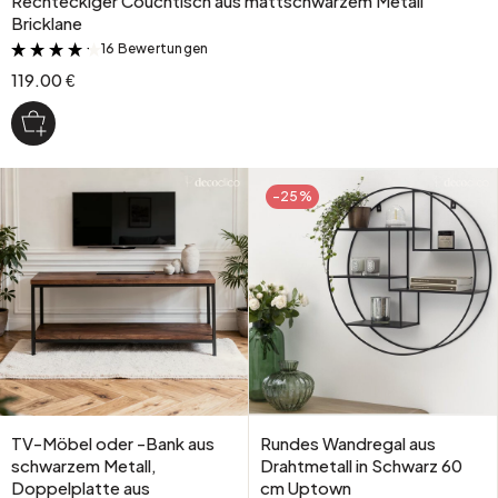
Rechteckiger Couchtisch aus mattschwarzem Metall
Bricklane
16 Bewertungen
&
119.00 €
-25%
TV-Möbel oder -Bank aus
Rundes Wandregal aus
schwarzem Metall,
Drahtmetall in Schwarz 60
Doppelplatte aus
cm Uptown