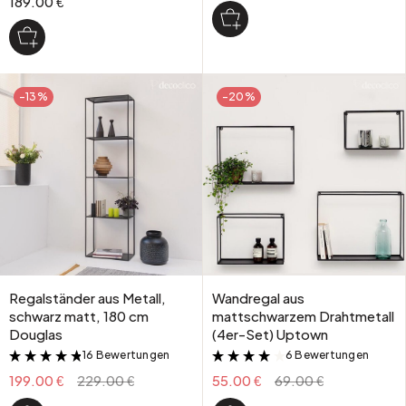
189.00 €
-13%
-20%
Regalständer aus Metall,
Wandregal aus
schwarz matt, 180 cm
mattschwarzem Drahtmetall
Douglas
(4er-Set) Uptown
16 Bewertungen
6 Bewertungen
&
&
199.00 €
229.00 €
55.00 €
69.00 €