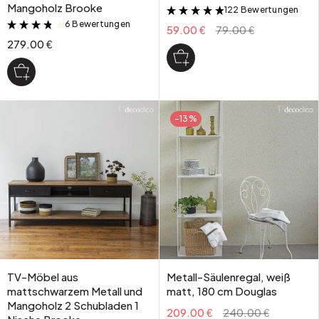
Mangoholz Brooke
122 Bewertungen
&
6 Bewertungen
&
59.00 €
79.00 €
279.00 €
-13%
TV-Möbel aus
Metall-Säulenregal, weiß
mattschwarzem Metall und
matt, 180 cm Douglas
Mangoholz 2 Schubladen 1
209.00 €
240.00 €