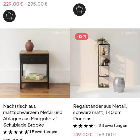
229.00 €
295.00 €
-12%
Nachttisch aus
Regalständer aus Metall,
mattschwarzem Metall und
schwarz matt, 140 cm
Ablagen aus Mangoholz 1
Douglas
Schublade Brooke
8 Bewertungen
&
11 Bewertungen
&
149.00 €
169.00 €