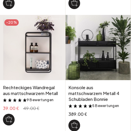
-20%
Rechteckiges Wandregal
Konsole aus
aus mattschwarzem Metall
mattschwarzem Metall 4
Schubladen Bonnie
9 Bewertungen
&
5 Bewertungen
&
39.00 €
49.00 €
389.00 €