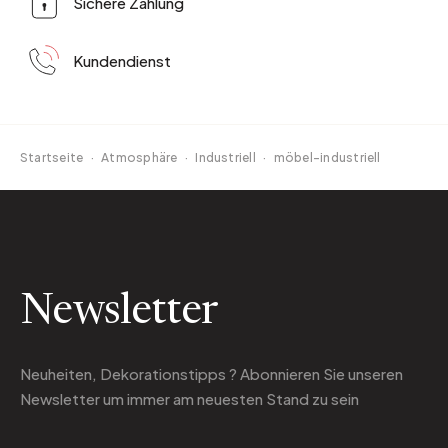
Sichere Zahlung
Kundendienst
Startseite
·
Atmosphäre
·
Industriell
·
möbel-industriell
Newsletter
Neuheiten, Dekorationstipps ? Abonnieren Sie
unseren
Newsletter
um immer am neuesten Stand zu sein