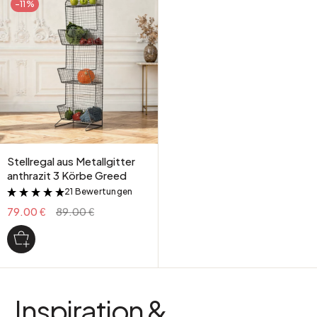
-11%
Stellregal aus Metallgitter
anthrazit 3 Körbe Greed
21 Bewertungen
&
79.00 €
89.00 €
Inspiration &