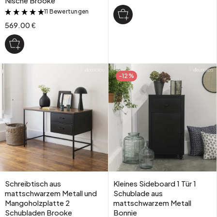
Nische Brooke
11 Bewertungen
&
569.00 €
-12%
Schreibtisch aus
Kleines Sideboard 1 Tür 1
mattschwarzem Metall und
Schublade aus
Mangoholzplatte 2
mattschwarzem Metall
Schubladen Brooke
Bonnie