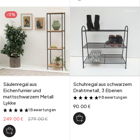
-11%
Säulenregal aus
Schuhregal aus schwarzem
Eichenfurnier und
Drahtmetall, 3 Ebenen
mattschwarzem Metall
9 Bewertungen
&
Lykke
90.00 €
1 Bewertungen
&
249.00 €
279.00 €