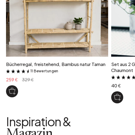
Bücherregal, freistehend, Bambus natur Taman
Set aus 2 
Chaumont
11 Bewertungen
&
259 €
329 €
40 €
Inspiration &
Magazin