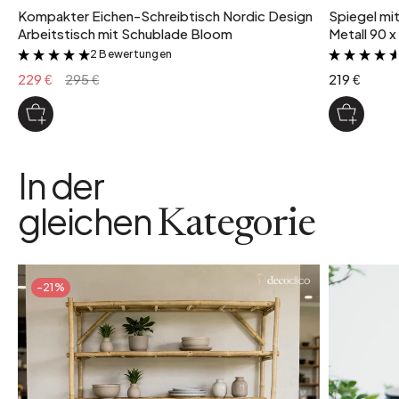
Kompakter Eichen-Schreibtisch Nordic Design
Spiegel mi
Arbeitstisch mit Schublade Bloom
Metall 90 x
2 Bewertungen
&
229 €
295 €
219 €
In der
gleichen
Kategorie
-21%