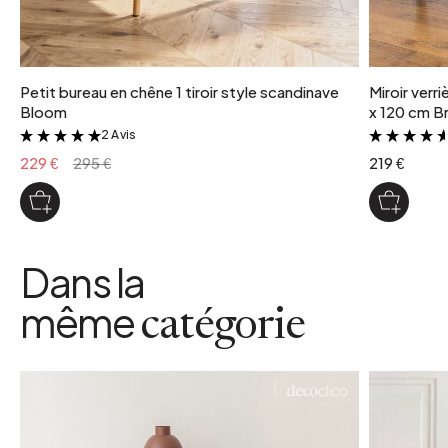
Petit bureau en chêne 1 tiroir style scandinave
Miroir verr
Bloom
x 120 cm Br
2 Avis
&
229 €
295 €
219 €
Dans la
même
catégorie