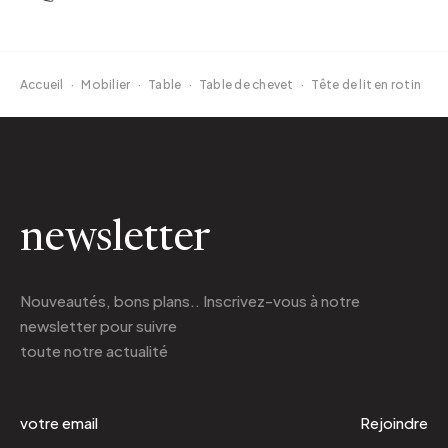
Accueil
·
Mobilier
·
Table
·
Table de chevet
·
Tête de lit en rotin
newsletter
Nouveautés, bons plans.. Inscrivez-vous à
notre
newsletter
pour suivre
toute notre actualité
Rejoindre