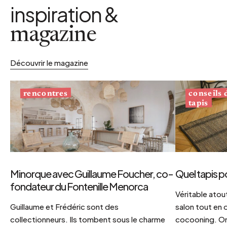
inspiration &
magazine
Découvrir le magazine
conseils
rencontres
tapis
Minorque avec Guillaume Foucher, co-
Quel tapis p
fondateur du Fontenille Menorca
Véritable atout
Guillaume et Frédéric sont des
salon tout en
collectionneurs. Ils tombent sous le charme
cocooning. On 