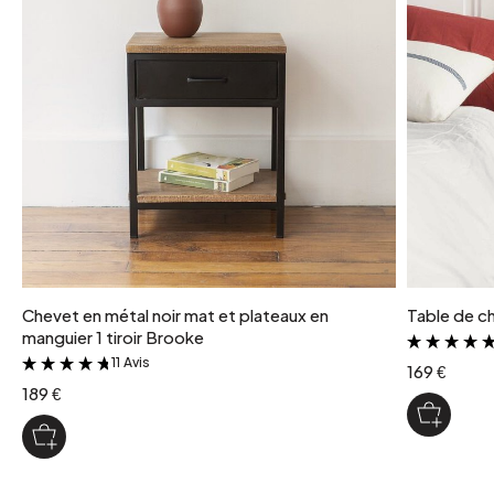
Chevet en métal noir mat et plateaux en
Table de che
manguier 1 tiroir Brooke
11 Avis
&
169 €
189 €