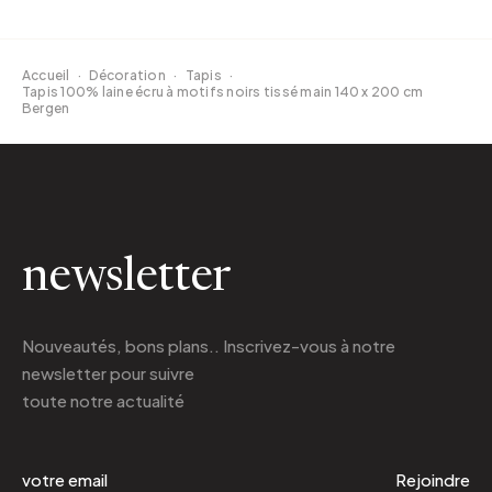
Accueil
·
Décoration
·
Tapis
·
Tapis 100% laine écru à motifs noirs tissé main 140 x 200 cm
Bergen
newsletter
Nouveautés, bons plans.. Inscrivez-vous à
notre
newsletter
pour suivre
toute notre actualité
Rejoindre