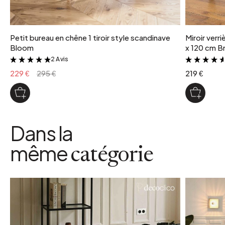
Petit bureau en chêne 1 tiroir style scandinave
Miroir verr
Bloom
x 120 cm Br
2 Avis
&
229 €
295 €
219 €
Dans la
même
catégorie