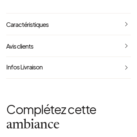
Caractéristiques
Avis clients
5
Infos Livraison
4 Avis
a
Complétez cette
ambiance