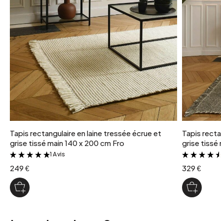
Tapis rectangulaire en laine tressée écrue et
Tapis recta
grise tissé main 140 x 200 cm Fro
grise tissé
1 Avis
&
249 €
329 €