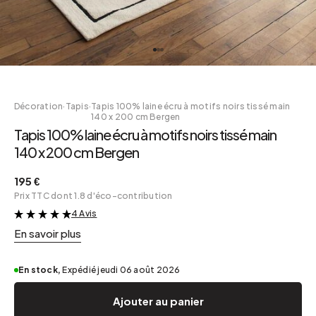
Décoration
·
Tapis
·
Tapis 100% laine écru à motifs noirs tissé main
140 x 200 cm Bergen
Tapis 100% laine écru à motifs noirs tissé main
140 x 200 cm Bergen
195 €
Prix TTC dont 1.8 d'éco-contribution
4 Avis
&
En savoir plus
En stock,
Expédié jeudi 06 août 2026
Ajouter au panier