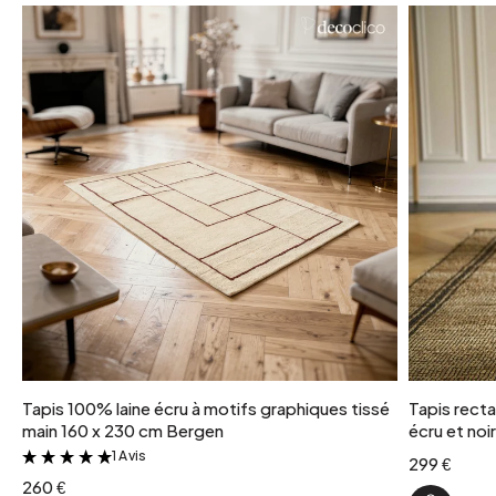
Tapis 100% laine écru à motifs graphiques tissé
Tapis recta
main 160 x 230 cm Bergen
écru et noi
1 Avis
&
299 €
260 €