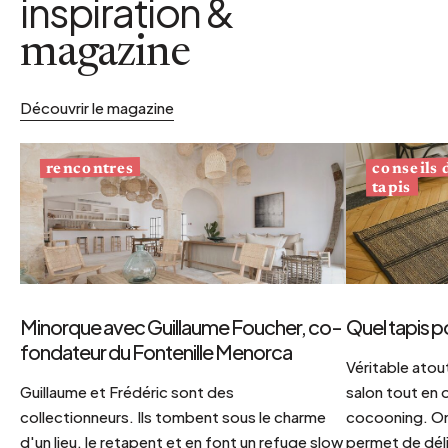
inspiration &
magazine
Découvrir le magazine
conseils
rencontres
tapis
Minorque avec Guillaume Foucher, co-
Quel tapis p
fondateur du Fontenille Menorca
Véritable atout
Guillaume et Frédéric sont des
salon tout en
collectionneurs. Ils tombent sous le charme
cocooning. On 
d'un lieu, le retapent et en font un refuge slow
permet de déli