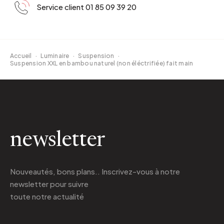
Service client 01 85 09 39 20
Accueil
·
Luminaire
·
Suspension
·
Suspension XXL en bambou naturel (non éléctrifiée) fait main
newsletter
Nouveautés, bons plans.. Inscrivez-vous à
notre
newsletter
pour suivre
toute notre actualité