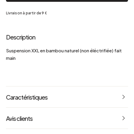
Livraison à partir de 9 €
Description
Suspension XXL en bambou naturel (non éléctrifiée) fait
main
Caractéristiques
Dimensions : L 50 x l 50 x h 20 cm
Avis clients
Poids : 2.000 kg
Référence : 66861