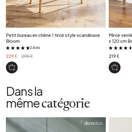
Petit bureau en chêne 1 tiroir style scandinave
Miroir verr
Bloom
x 120 cm Br
2 Avis
&
229 €
295 €
219 €
Dans la
même
catégorie