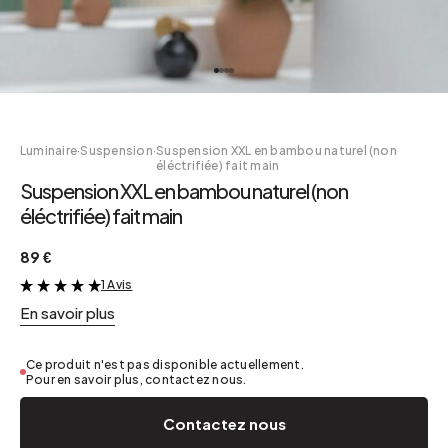
Luminaire
·
Suspension
·
Suspension XXL en bambou naturel (non
éléctrifiée) fait main
Suspension XXL en bambou naturel (non
éléctrifiée) fait main
89 €
1 Avis
&
En savoir plus
Ce produit n'est pas disponible actuellement.
Pour en savoir plus, contactez nous.
Contactez nous