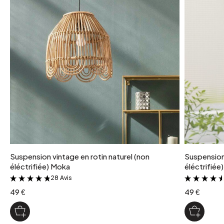
Suspension vintage en rotin naturel (non
Suspension 
éléctrifiée) Moka
éléctrifiée
28 Avis
&
49 €
49 €