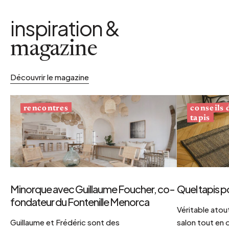
inspiration &
magazine
Découvrir le magazine
conseils
rencontres
tapis
Minorque avec Guillaume Foucher, co-
Quel tapis p
fondateur du Fontenille Menorca
Véritable atout
Guillaume et Frédéric sont des
salon tout en