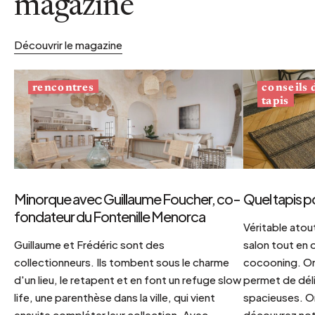
magazine
Découvrir le magazine
conseils
rencontres
tapis
Minorque avec Guillaume Foucher, co-
Quel tapis p
fondateur du Fontenille Menorca
Véritable atout
Guillaume et Frédéric sont des
salon tout en
collectionneurs. Ils tombent sous le charme
cocooning. On 
d'un lieu, le retapent et en font un refuge slow
permet de déli
life, une parenthèse dans la ville, qui vient
spacieuses. Or
ensuite compléter leur collection. Avec
découvrez notr