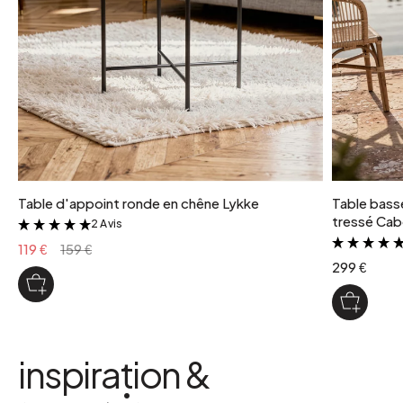
Table d'appoint ronde en chêne Lykke
Table basse
tressé Cab
2 Avis
&
119 €
159 €
299 €
inspiration &