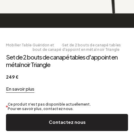
Mobilier
·
Table
·
Guéridon et
·
Set de 2 bouts de canapé tables
bout de canapé
d'appoint en métal noir Triangle
Set de 2 bouts de canapé tables d'appoint en
métal noir Triangle
249 €
En savoir plus
Ce produit n'est pas disponible actuellement.
Pour en savoir plus, contactez nous.
Contactez nous