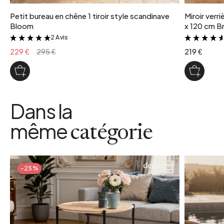
Petit bureau en chêne 1 tiroir style scandinave
Miroir verr
Bloom
x 120 cm Br
2 Avis
&
229 €
295 €
219 €
Dans la
même
catégorie
-25%