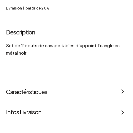
Livraison à partir de 20 €
Description
Set de 2 bouts de canapé tables d'appoint Triangle en
métal noir
Caractéristiques
Référence : 67368
Infos Livraison
Dimensions : L 49 x l 89 x h 49 cm
Poids : 20.00 kg