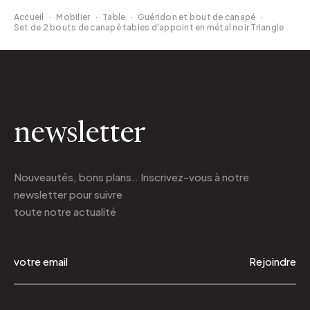
Accueil
·
Mobilier
·
Table
·
Guéridon et bout de canapé
·
Set de 2 bouts de canapé tables d'appoint en métal noir Triangle
newsletter
Nouveautés, bons plans.. Inscrivez-vous à
notre
newsletter
pour suivre
toute notre actualité
Rejoindre