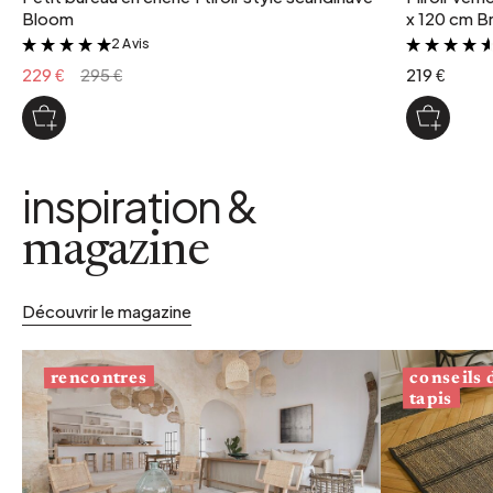
Bloom
x 120 cm Br
2 Avis
&
229 €
295 €
219 €
inspiration &
magazine
Découvrir le magazine
conseils
rencontres
tapis