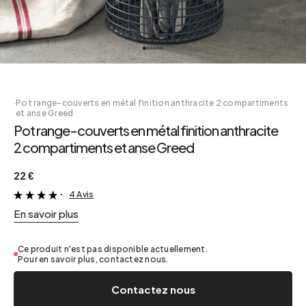
·
Pot range-couverts en métal finition anthracite 2 compartiments
et anse Greed
Pot range-couverts en métal finition anthracite
2 compartiments et anse Greed
22 €
4 Avis
&
En savoir plus
Ce produit n'est pas disponible actuellement.
Pour en savoir plus, contactez nous.
Contactez nous