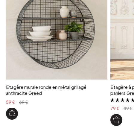
Etagère murale ronde en métal grillagé
Etagère à p
anthracite Greed
paniers Gr
59 €
69 €
79 €
89 €