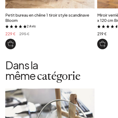
Petit bureau en chêne 1 tiroir style scandinave
Miroir verr
Bloom
x 120 cm Br
2 Avis
&
229 €
295 €
219 €
Dans la
même
catégorie