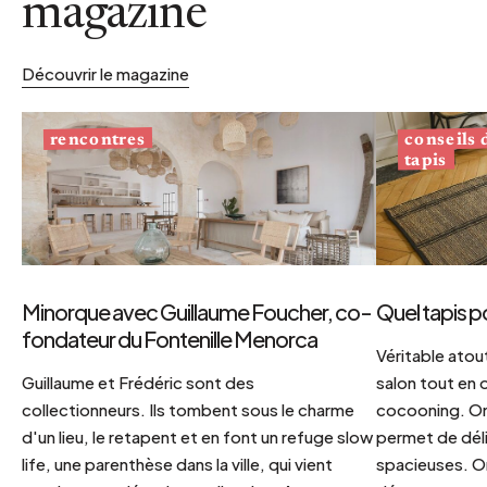
magazine
Découvrir le magazine
conseils
rencontres
tapis
Minorque avec Guillaume Foucher, co-
Quel tapis p
fondateur du Fontenille Menorca
Véritable atout
Guillaume et Frédéric sont des
salon tout en
collectionneurs. Ils tombent sous le charme
cocooning. On 
d'un lieu, le retapent et en font un refuge slow
permet de déli
life, une parenthèse dans la ville, qui vient
spacieuses. Or