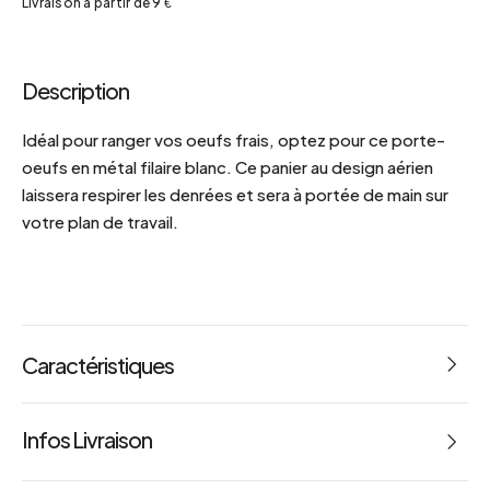
Livraison à partir de 9 €
Description
Idéal pour ranger vos oeufs frais, optez pour ce porte-
oeufs en métal filaire blanc. Ce panier au design aérien
laissera respirer les denrées et sera à portée de main sur
votre plan de travail.
Caractéristiques
Dimensions : L 19.5 x l 19.5 x h 23 cm
Infos Livraison
Poids : 0.384 kg