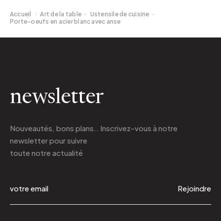
Accueil
·
Art de la table
·
Ustensile de cuisine
·
Porte-oeufs en acier blanc avec anse
newsletter
Nouveautés, bons plans.. Inscrivez-vous à
notre
newsletter
pour suivre
toute notre actualité
Rejoindre