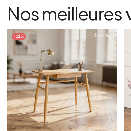
matiere detaillee
Nos meilleures
Jonc de mer naturel et teinté
poids colis
1 kg
coloris
-22%
Naturel moutarde et noir
Ajouter au panier