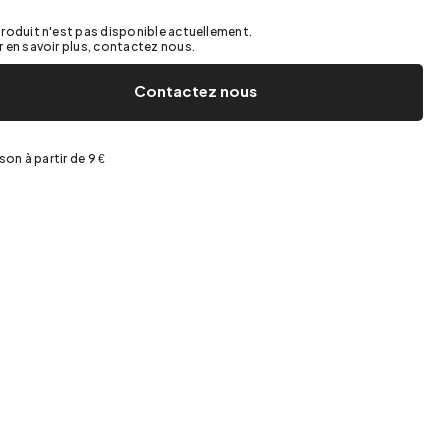
Jardin et terrasse
Rangement de printemps
roduit n'est pas disponible actuellement.
 en savoir plus, contactez nous.
Contactez nous
ison à partir de 9 €