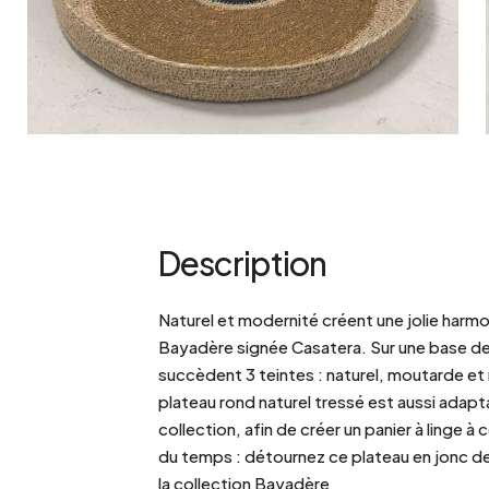
Bistrot
Velours
Bord de mer
Bois blond
Brocante
Papier mâché
Contemporain
Verre
Esprit Haussmannien
Zinc et galva
Grand hôtel
Naturel
Description
Naturel et modernité créent une jolie harmon
Bayadère signée Casatera. Sur une base de
succèdent 3 teintes : naturel, moutarde et n
plateau rond naturel tressé est aussi adapt
collection, afin de créer un panier à linge à
du temps : détournez ce plateau en jonc d
la collection Bayadère