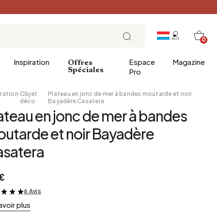
0
Inspiration
Espace
Magazine
Offres
e
Spéciales
Pro
ration
·
Objet
·
Plateau en jonc de mer à bandes moutarde et noir
déco
Bayadère Casatera
ateau en jonc de mer à bandes
ins
éco
Entrée
Petit Déjeuner
utarde et noir Bayadère
a salle de bains
Salle à manger
Brunch
satera
de bain
Bureau
Déjeuner
Bibliothèque
L'heure du thé
€
Jardin d'hiver
Dimanche soir
Cellier
Tapas et apéritif
6 Avis
&
avoir plus
Grenier
Table de fête