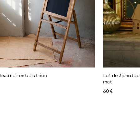
Ajouter au panier
leau noir en bois Léon
Lot de 3 photoph
mat
60 €