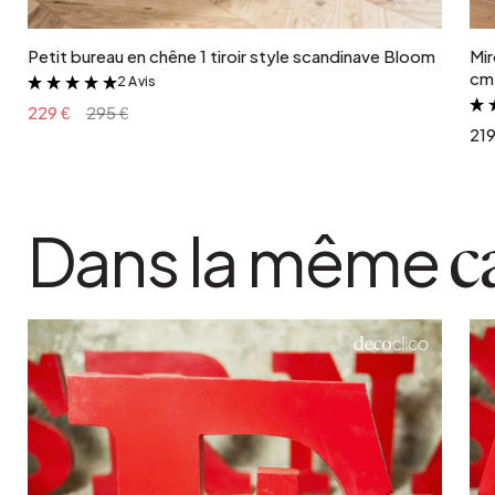
Petit bureau en chêne 1 tiroir style scandinave Bloom
Mir
cm 
2 Avis
&
229 €
295 €
219
Dans la même
c