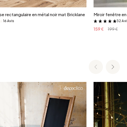
e rectangulaire en métal noir mat Bricklane
Miroir fenêtre e
16 Avis
32 Av
&
&
159 €
199 €