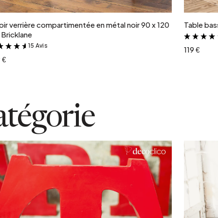
oir verrière compartimentée en métal noir 90 x 120
Table bass
Bricklane
15 Avis
&
119 €
 €
atégorie