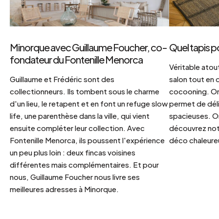
Minorque avec Guillaume Foucher, co-
Quel tapis p
fondateur du Fontenille Menorca
Véritable atout
Guillaume et Frédéric sont des
salon tout en
collectionneurs. Ils tombent sous le charme
cocooning. On 
d'un lieu, le retapent et en font un refuge slow
permet de déli
life, une parenthèse dans la ville, qui vient
spacieuses. Or
ensuite compléter leur collection. Avec
découvrez notr
Fontenille Menorca, ils poussent l'expérience
déco chaleureu
un peu plus loin : deux fincas voisines
différentes mais complémentaires. Et pour
nous, Guillaume Foucher nous livre ses
meilleures adresses à Minorque.