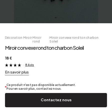
Décoration
·
Miroir
·
Miroir
·
Miroir convexe rond ton charbon
rond
Soleil
Miroir convexe rond ton charbon Soleil
18 €
8 Avis
&
En savoir plus
Ce produit n'est pas disponible actuellement.
Pour en savoir plus, contactez nous.
Contactez nous