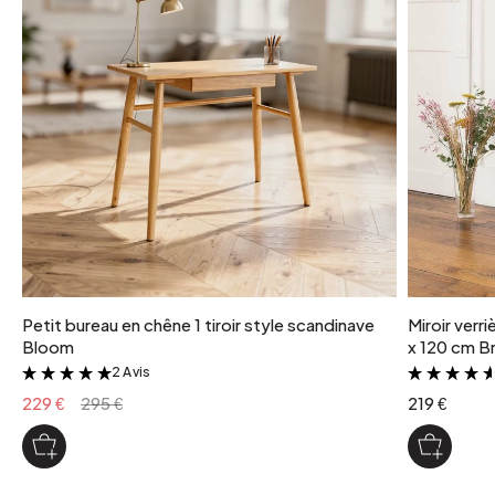
Petit bureau en chêne 1 tiroir style scandinave
Miroir verr
Bloom
x 120 cm Br
2 Avis
&
229 €
295 €
219 €