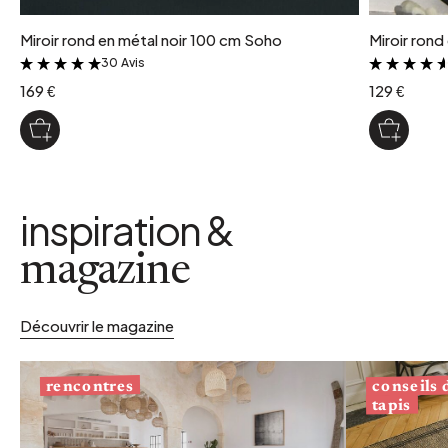
Miroir rond en métal noir 100 cm Soho
Miroir rond
30 Avis
&
169 €
129 €
inspiration &
magazine
Découvrir le magazine
conseils
rencontres
tapis