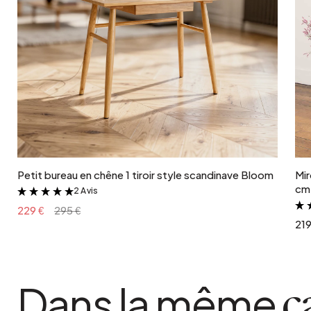
Ajouter au panier
Petit bureau en chêne 1 tiroir style scandinave Bloom
Mir
cm 
2 Avis
&
229 €
295 €
219
Dans la même
c