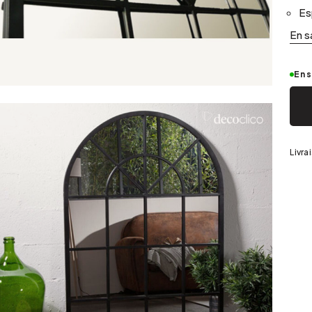
Argenté
Es
En s
En 
Livra