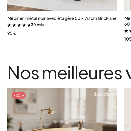
Ajouter au panier
Miroir en métal noir avec étagère 50 x 78 cm Bricklane
Mir
60 
30 Avis
&
95 €
105
Nos meilleures
-22%