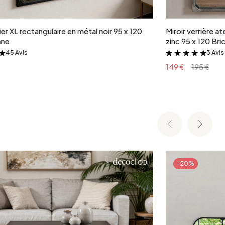
Ajouter au panier
lier XL rectangulaire en métal noir 95 x 120
Miroir verrière at
ane
zinc 95 x 120 Bri
45 Avis
3 Avis
&
&
149 €
195 €
-20%