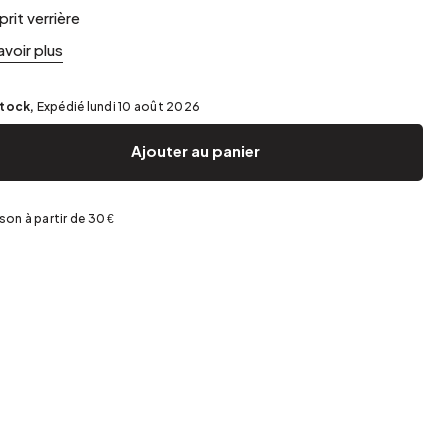
Jardin et terrasse
Rangement de printemps
prit verrière
avoir plus
stock,
Expédié lundi 10 août 2026
Ajouter au panier
ison à partir de 30 €