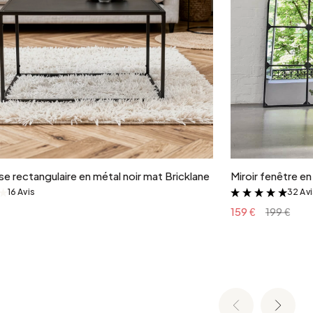
Ajouter au panier
e rectangulaire en métal noir mat Bricklane
Miroir fenêtre e
16 Avis
32 Av
&
&
159 €
199 €