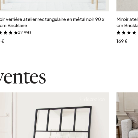
Ajouter au panier
oir verrière atelier rectangulaire en métal noir 90 x
Miroir ate
cm Bricklane
cm Brickl
29 Avis
&
 €
169 €
ventes