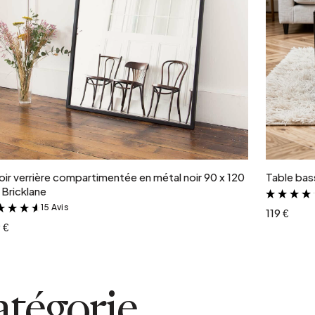
Ajouter au panier
oir verrière compartimentée en métal noir 90 x 120
Table bass
Bricklane
15 Avis
&
119 €
 €
atégorie