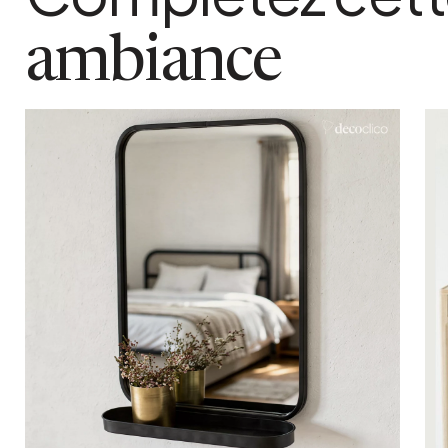
21 kg
utilisation
ambiance
Intérieur et extérieur
coloris
Noir