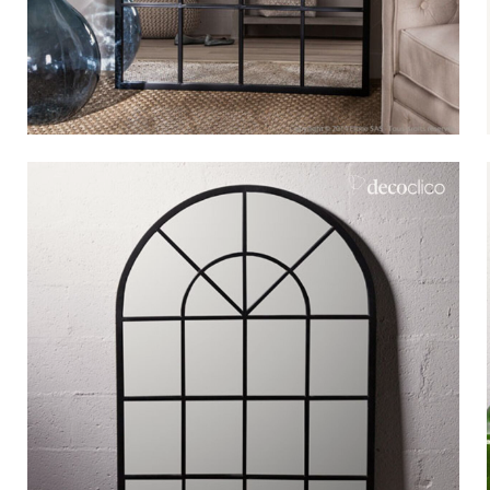
Bistrot
Velours
Bord de mer
Bois blond
Brocante
Papier mâché
Contemporain
Verre
Esprit Haussmannien
Zinc et galva
Grand hôtel
Naturel