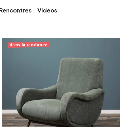
Jardin et terrasse
Rangement de printemps
Rencontres
Videos
dans la tendance