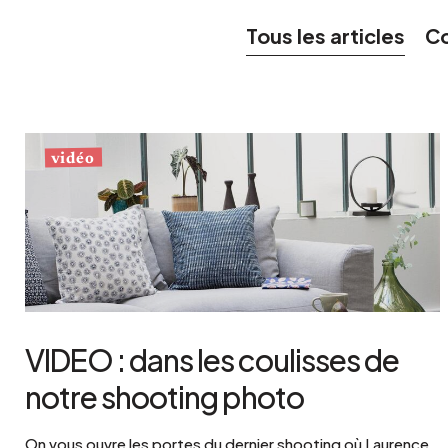
Bistrot
Velours
Tous les articles
Co
Bord de mer
Bois blond
Brocante
Papier mâché
Contemporain
Verre
Esprit Haussmannien
Zinc et galva
Grand hôtel
vidéo
Naturel
VIDEO : dans les coulisses de
notre shooting photo
On vous ouvre les portes du dernier shooting où Laurence