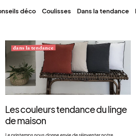
Argenté
nseils déco
Coulisses
Dans la tendance
dans la tendance
Les couleurs tendance du linge
de maison
Le printemps nous donne envie de réinventer notre