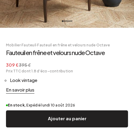
Mobilier
·
Fauteuil
·
Fauteuil en frêne et velours nude Octave
Fauteuil en frêne et velours nude Octave
309 €
395 €
Prix TTC dont 1.8 d'éco-contribution
Look vintage
En savoir plus
En stock,
Expédié lundi 10 août 2026
Ajouter au panier