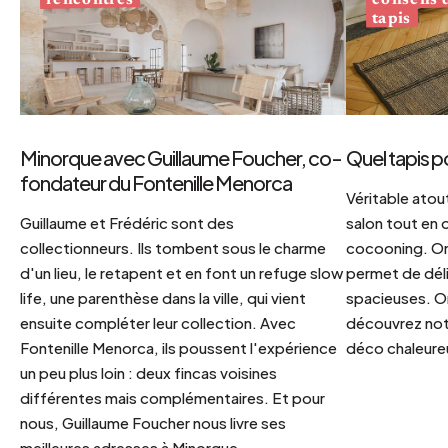
tapis
Minorque avec Guillaume Foucher, co-
Quel tapis p
fondateur du Fontenille Menorca
Véritable atout
Guillaume et Frédéric sont des
salon tout en
collectionneurs. Ils tombent sous le charme
cocooning. On 
d'un lieu, le retapent et en font un refuge slow
permet de déli
life, une parenthèse dans la ville, qui vient
spacieuses. Or
ensuite compléter leur collection. Avec
découvrez notr
Fontenille Menorca, ils poussent l'expérience
déco chaleureu
un peu plus loin : deux fincas voisines
différentes mais complémentaires. Et pour
nous, Guillaume Foucher nous livre ses
meilleures adresses à Minorque.