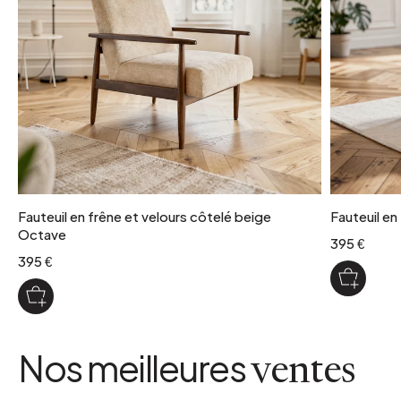
livre monte
oui
matiere detaillee
Structure en frêne et tissu 100% polyester
poids colis
17 kg
Fauteuil en frêne et velours côtelé beige
Fauteuil en
Octave
395 €
395 €
Nos meilleures
ventes