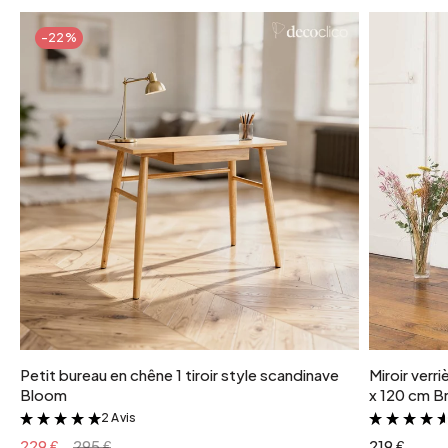
-22%
Petit bureau en chêne 1 tiroir style scandinave
Miroir verr
Bloom
x 120 cm Br
2 Avis
&
229 €
295 €
219 €