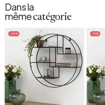
Dans la
même
catégorie
-25%
-13%