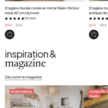
Etagère murale ronde en métal filaire finition
Etagère mur
noire 60 cm Uptown
antique U
122 Avis
&
59 €
79 €
69 €
79 €
inspiration &
magazine
Découvrir le magazine
conseils
rencontres
tapis