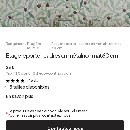
Rangement
·
Etagère
·
Etagère porte-cadres en métal noir mat
murale
60 cm
Etagère porte-cadres en métal noir mat 60 cm
23 €
Prix TTC dont 1.8 d'éco-contribution
1 Avis
&
3 tailles disponibles
En savoir plus
Ce produit n'est pas disponible actuellement.
Pour en savoir plus, contactez nous.
Contactez nous