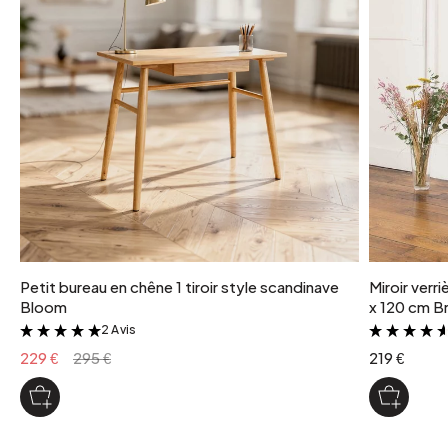
Petit bureau en chêne 1 tiroir style scandinave
Miroir verr
Bloom
x 120 cm Br
2 Avis
&
229 €
295 €
219 €