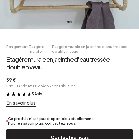
Rangement
·
Etagère
·
Etagère murale en jacinthe d'eau tressée
murale
double niveau
Etagère murale en jacinthe d'eau tressée
double niveau
59 €
Prix TTC dont 1.8 d'éco-contribution
5 Avis
&
En savoir plus
Ce produit n'est pas disponible actuellement.
Pour en savoir plus, contactez nous.
Contactez nous