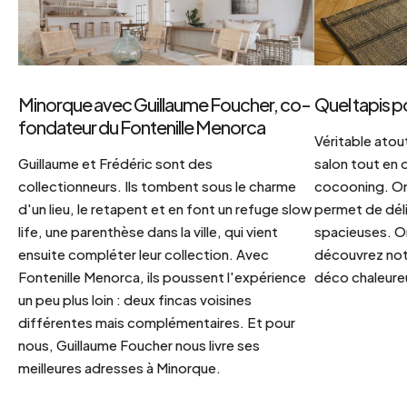
Minorque avec Guillaume Foucher, co-
Quel tapis p
fondateur du Fontenille Menorca
Véritable atout
Guillaume et Frédéric sont des
salon tout en
collectionneurs. Ils tombent sous le charme
cocooning. On 
d'un lieu, le retapent et en font un refuge slow
permet de déli
life, une parenthèse dans la ville, qui vient
spacieuses. Or
ensuite compléter leur collection. Avec
découvrez notr
Fontenille Menorca, ils poussent l'expérience
déco chaleureu
un peu plus loin : deux fincas voisines
différentes mais complémentaires. Et pour
nous, Guillaume Foucher nous livre ses
meilleures adresses à Minorque.