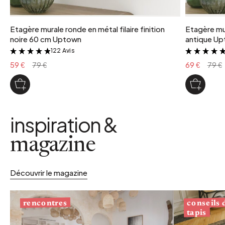
Etagère murale ronde en métal filaire finition
Etagère mur
noire 60 cm Uptown
antique U
122 Avis
&
59 €
79 €
69 €
79 €
inspiration &
magazine
Découvrir le magazine
conseils
rencontres
tapis