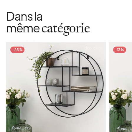
Dans la
même
catégorie
-25%
-13%