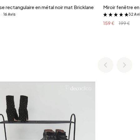
e rectangulaire en métal noir mat Bricklane
Miroir fenêtre e
16 Avis
32 Av
&
&
159 €
199 €