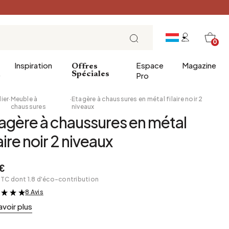
0
Inspiration
Espace
Magazine
Offres
e
Spéciales
Pro
ier
·
Meuble à
·
Etagère à chaussures en métal filaire noir 2
chaussures
niveaux
agère à chaussures en métal
ins
éco
Entrée
Petit Déjeuner
laire noir 2 niveaux
a salle de bains
Salle à manger
Brunch
de bain
Bureau
Déjeuner
€
Bibliothèque
L'heure du thé
TTC dont 1.8 d'éco-contribution
Jardin d'hiver
Dimanche soir
8 Avis
&
Cellier
Tapas et apéritif
avoir plus
Grenier
Table de fête