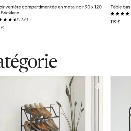
oir verrière compartimentée en métal noir 90 x 120
Table bass
Bricklane
15 Avis
&
119 €
 €
atégorie