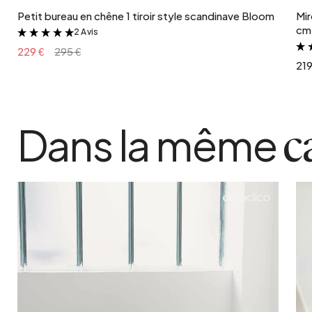
Petit bureau en chêne 1 tiroir style scandinave Bloom
Mir
cm 
2 Avis
&
229 €
295 €
219
Dans la même
c