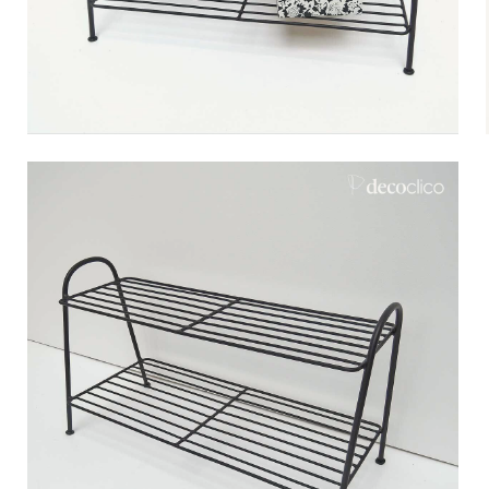
Bistrot
Velours
Bord de mer
Bois blond
Brocante
Papier mâché
Contemporain
Verre
Esprit Haussmannien
Zinc et galva
Grand hôtel
Naturel