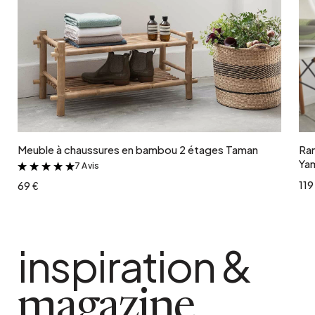
Ajouter au panier
Meuble à chaussures en bambou 2 étages Taman
Ran
Ya
7 Avis
&
119
69 €
inspiration &
magazine