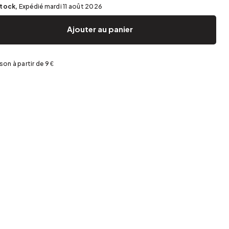
Jardin et terrasse
Rangement de printemps
stock,
Expédié mardi 11 août 2026
Ajouter au panier
ison à partir de 9 €