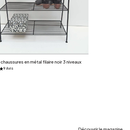
Ajouter au panier
chaussures en métal filaire noir 3 niveaux
9 Avis
&
Découvrir le magazine