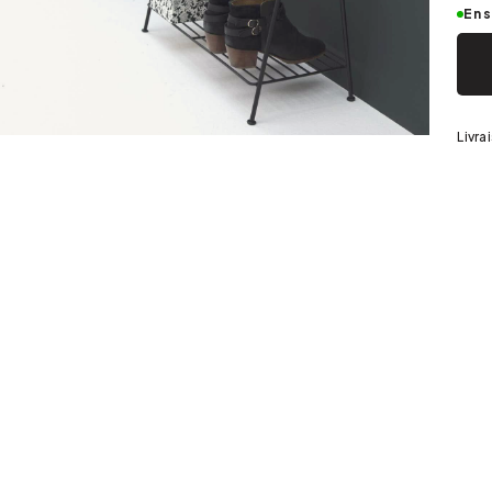
Argenté
En 
Livra