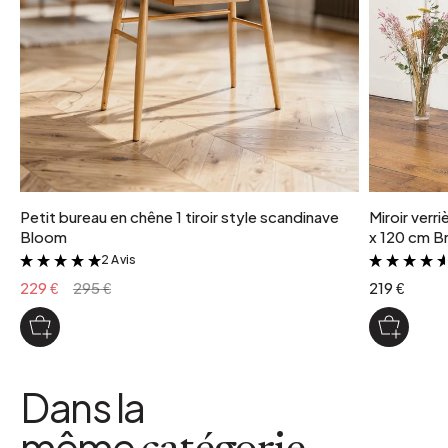
Petit bureau en chêne 1 tiroir style scandinave
Miroir verr
Bloom
x 120 cm Br
2 Avis
&
229 €
295 €
219 €
Dans la
même