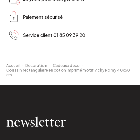
Paiement sécurisé
Service client 01 85 09 39 20
Accueil
·
Décoration
·
Cadeaux déco
·
Coussin rectangulaire en coton imprimé motif vichy Romy 40x60
cm
newsletter