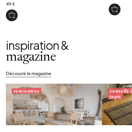
49 €
inspiration &
magazine
Découvrir le magazine
conseils
rencontres
tapis