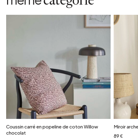
catégorie
Coussin carré en popeline de coton Willow
Miroir arch
chocolat
89 €