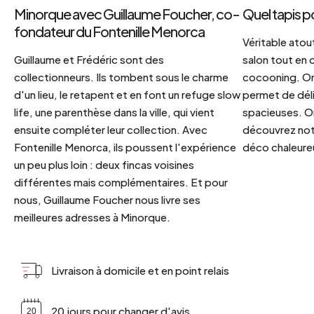
Minorque avec Guillaume Foucher, co-
Quel tapis p
fondateur du Fontenille Menorca
Véritable atout
Guillaume et Frédéric sont des
salon tout en
collectionneurs. Ils tombent sous le charme
cocooning. On 
d'un lieu, le retapent et en font un refuge slow
permet de déli
life, une parenthèse dans la ville, qui vient
spacieuses. Or
ensuite compléter leur collection. Avec
découvrez notr
Fontenille Menorca, ils poussent l'expérience
déco chaleureu
un peu plus loin : deux fincas voisines
différentes mais complémentaires. Et pour
nous, Guillaume Foucher nous livre ses
meilleures adresses à Minorque.
Livraison à domicile et en point relais
20 jours pour changer d'avis