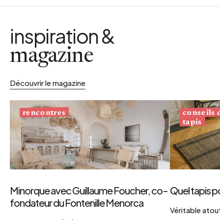
inspiration &
magazine
Découvrir le magazine
conseils
rencontres
tapis
Minorque avec Guillaume Foucher, co-
Quel tapis p
fondateur du Fontenille Menorca
Véritable atout