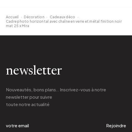
Accueil
·
Décoration
·
Cadeaux déco
·
Cadre photo horizontal avec chaîne en verre et métal finition noir
mat 25 x Mira
newsletter
Nouveautés, bons plans.. Inscrivez-vous à
notre
newsletter
pour suivre
toute notre actualité
Rejoindre