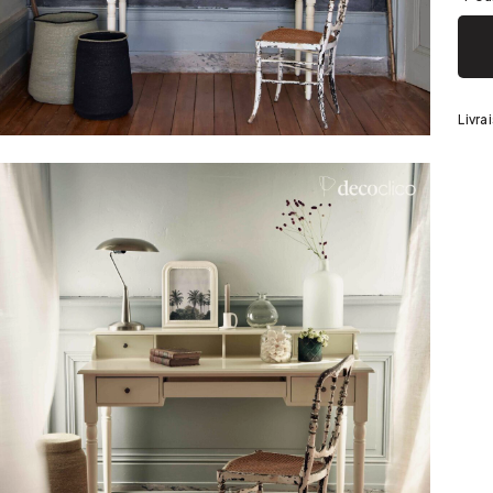
Argenté
Livra