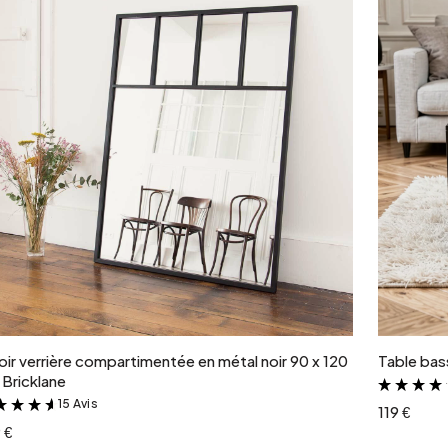
Ajouter au panier
oir verrière compartimentée en métal noir 90 x 120
Table bass
Bricklane
15 Avis
&
119 €
 €