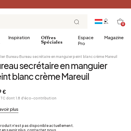
0
Inspiration
Espace
Magazine
Offres
e
Spéciales
Pro
ier
·
Bureau
·
Bureau secrétaire en manguier peint blanc crème Mareuil
reau secrétaire en manguier
ins
éco
Entrée
Petit Déjeuner
int blanc crème Mareuil
a salle de bains
Salle à manger
Brunch
de bain
Bureau
Déjeuner
 €
TTC dont 1.8 d'éco-contribution
Bibliothèque
L'heure du thé
Jardin d'hiver
Dimanche soir
avoir plus
Cellier
Tapas et apéritif
Grenier
Table de fête
roduit n'est pas disponible actuellement.
 en savoir plus, contactez nous.