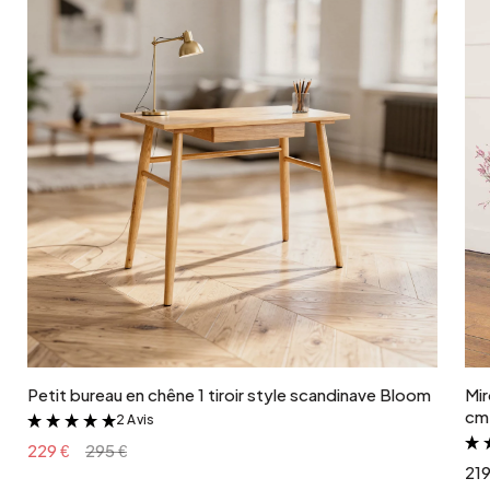
4
poids colis
22 kg
coloris
blanc crème
Ajouter au panier
Petit bureau en chêne 1 tiroir style scandinave Bloom
Mir
cm 
2 Avis
&
229 €
295 €
219