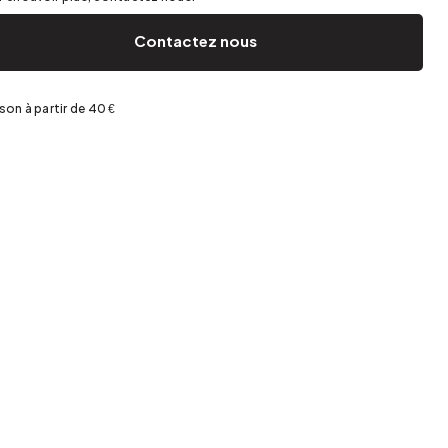
Jardin et terrasse
Rangement de printemps
Contactez nous
ison à partir de 40 €