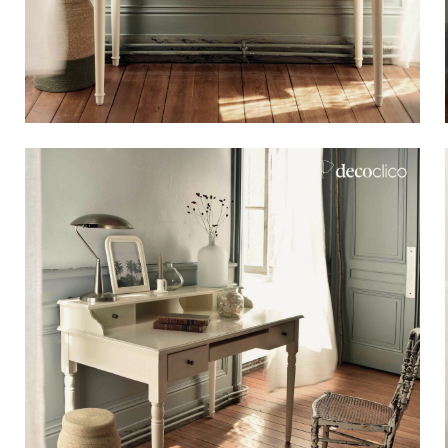
Bistrot
Velours
Bord de mer
Bois blond
Brocante
Papier mâché
Contemporain
Verre
Esprit Haussmannien
Zinc et galva
Grand hôtel
Naturel