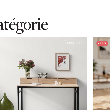
atégorie
-22%