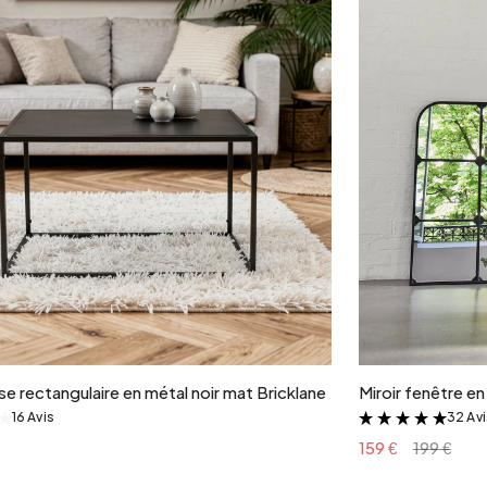
Ajouter au panier
e rectangulaire en métal noir mat Bricklane
Miroir fenêtre e
16 Avis
32 Av
&
&
159 €
199 €