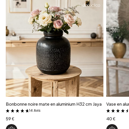
Bonbonne noire mate en aluminium H32 cm Jaya
Vase en al
14 Avis
&
59 €
40 €