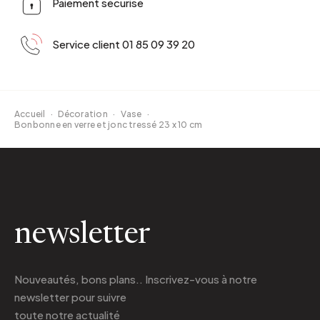
Paiement sécurisé
Service client 01 85 09 39 20
Accueil
·
Décoration
·
Vase
·
Bonbonne en verre et jonc tressé 23 x 10 cm
newsletter
Nouveautés, bons plans.. Inscrivez-vous à
notre
newsletter
pour suivre
toute notre actualité