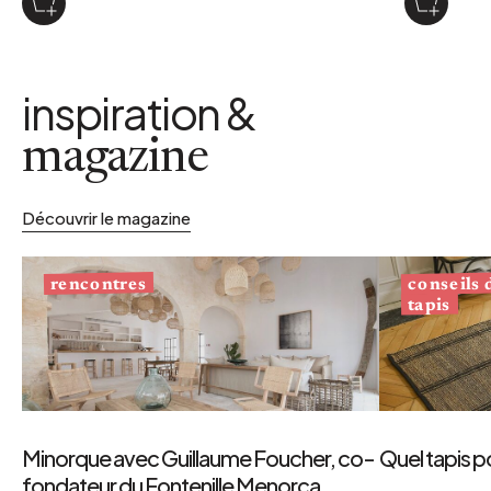
inspiration &
magazine
Découvrir le magazine
conseils
rencontres
tapis
Minorque avec Guillaume Foucher, co-
Quel tapis p
fondateur du Fontenille Menorca