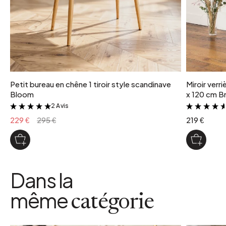
type de fabrication
Soufflé bouche
Petit bureau en chêne 1 tiroir style scandinave
Miroir verr
Bloom
x 120 cm Br
2 Avis
&
229 €
295 €
219 €
Dans la
même
catégorie