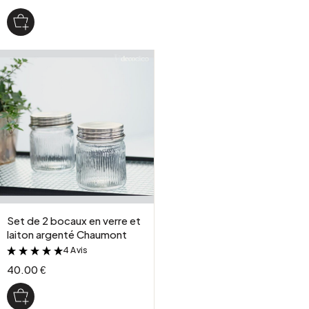
Set de 2 bocaux en verre et
laiton argenté Chaumont
4 Avis
&
40.00 €