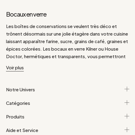
Bocaux en verre
Les boîtes de conservations se veulent très déco et
trônent désormais sur une jolie étagère dans votre cuisine
laissant apparaître farine, sucre, grains de café, graines et
épices colorées. Les bocaux en verre Kilner ou House
Doctor, hermétiques et transparents, vous permettront
de repérer rapidement leur contenu. Vous pouvez
Voir plus
également garder les secrets de vos recettes avec des
pots de conservation en porcelaine ou céramique avec
motifs graphiques de Bloomingville ou Hübsch. Des
Notre Univers
formes rondes ou carrées, des styles rétro ou
scandinave, mettez les saveurs en boîte, pour un espace
Catégories
cuisine à la fois pratique et esthétique.
Produits
Aide et Service