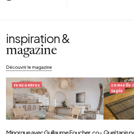
inspiration &
magazine
Découvrir le magazine
conseils
rencontres
tapis
Minorque avec Guillaume Foucher, co-
Quel tapis p