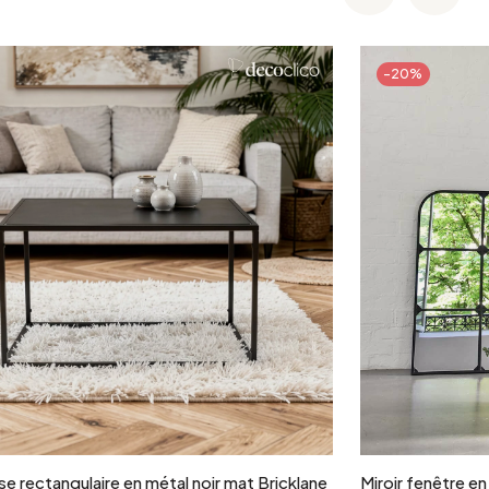
-20%
Ajouter au panier
e rectangulaire en métal noir mat Bricklane
Miroir fenêtre e