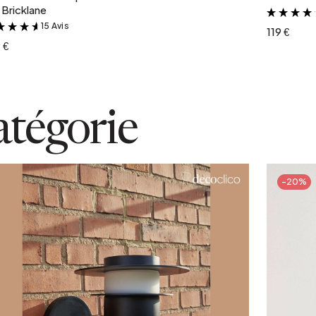
Bricklane
15 Avis
&
119 €
 €
atégorie
-20%