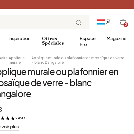
0
Inspiration
Espace
Magazine
Offres
e
Spéciales
Pro
naire
·
Applique
·
Applique murale ou plafonnier en mosaïque de verre
murale
- blanc Bangalore
plique murale ou plafonnier en
ins
éco
Entrée
Petit Déjeuner
saïque de verre - blanc
a salle de bains
Salle à manger
Brunch
ngalore
de bain
Bureau
Déjeuner
Bibliothèque
L'heure du thé
€
Jardin d'hiver
Dimanche soir
Cellier
Tapas et apéritif
3 Avis
&
avoir plus
Grenier
Table de fête