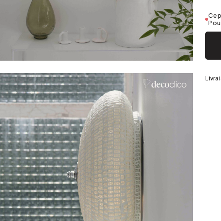
Argenté
Ce p
Pour
Livra