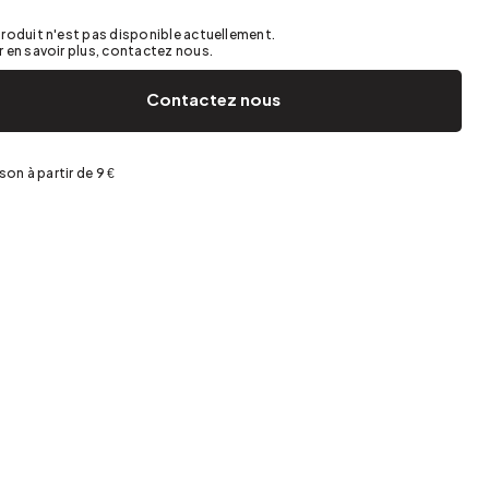
Jardin et terrasse
Rangement de printemps
roduit n'est pas disponible actuellement.
 en savoir plus, contactez nous.
Contactez nous
ison à partir de 9 €