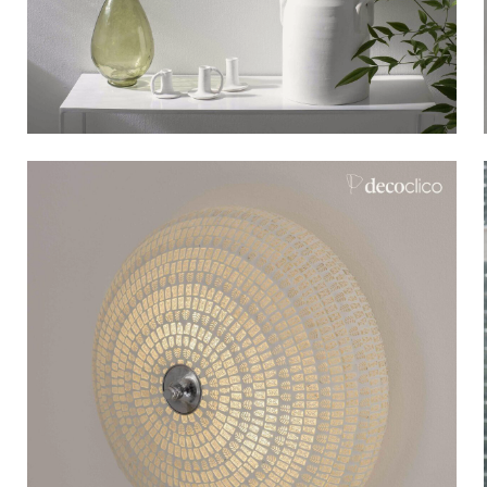
Bistrot
Velours
Bord de mer
Bois blond
Brocante
Papier mâché
Contemporain
Verre
Esprit Haussmannien
Zinc et galva
Grand hôtel
Naturel