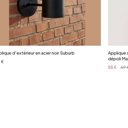
Ajouter au panier
lique d'extérieur en acier noir Suburb
Applique 
dépoli M
 €
55 €
69 