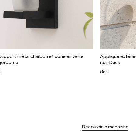
Ajouter au panier
support métal charbon et cône en verre
Applique extérie
ajordome
noir Duck
€
86 €
Découvrir le magazine