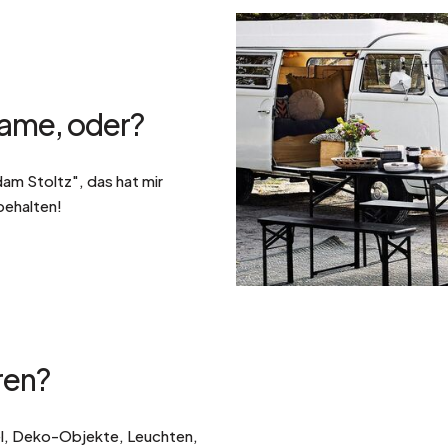
Name, oder?
adam Stoltz", das hat mir
ibehalten!
ren?
bel, Deko-Objekte, Leuchten,