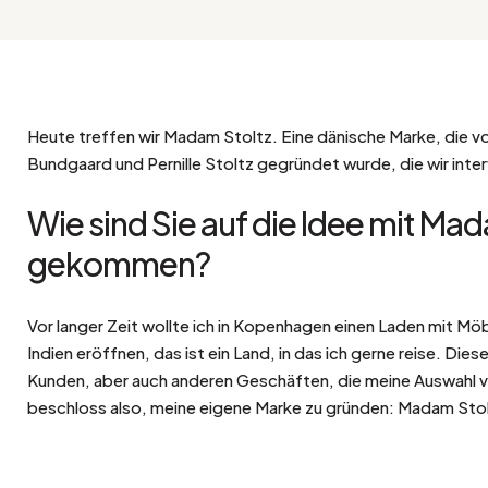
Bistro
Samt
Meeresufer
Blondes Holz
Flohmarkt
Pappmaché
Zeitgenössisch
Glas
Heute treffen wir Madam Stoltz. Eine dänische Marke, die 
Haussmannscher Geist
Zink und Galvano
Bundgaard und Pernille Stoltz gegründet wurde, die wir inte
Großes Hotel
Wie sind Sie auf die Idee mit Ma
Natürlich
gekommen?
Vor langer Zeit wollte ich in Kopenhagen einen Laden mit M
Indien eröffnen,
das ist ein Land, in das ich gerne reise. Di
Kunden, aber auch anderen Geschäften, die meine Auswahl ve
beschloss also, meine eigene Marke zu gründen: Madam Sto