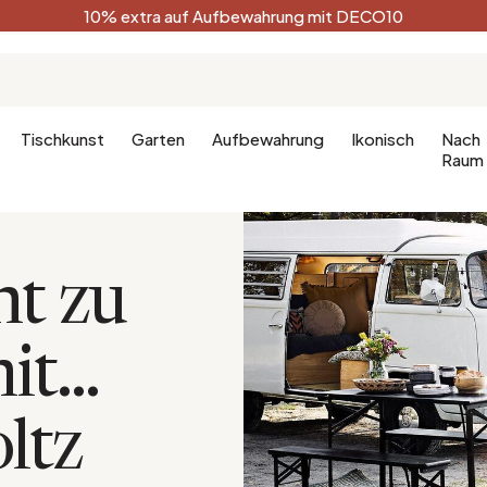
10% extra auf Aufbewahrung mit DECO10
Tischkunst
Garten
Aufbewahrung
Ikonisch
Nach
Raum
ht zu
Küche
Terracotta
Badezimm
Deko-Ges
Küchenmöbel
Schwarz
Dekoration
t...
hlafzimmer
Leuchte für die Küche
Weiß
Badezimm
fzimmer
Waldgrün
Celadon
ltz
Pfauenblau
Golden