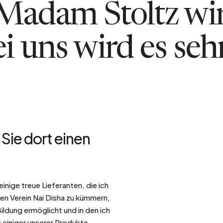
Madam Stoltz wir
ei uns wird es seh
 Sie dort einen
einige treue Lieferanten, die ich
den Verein Nai Disha zu kümmern,
ildung ermöglicht und in den ich
 einiger unserer Produkte.