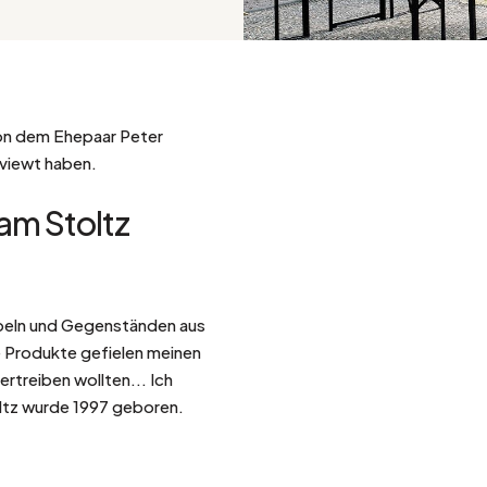
Silber
von dem Ehepaar Peter
rviewt haben.
dam Stoltz
öbeln und Gegenständen aus
ese Produkte gefielen meinen
rtreiben wollten...
Ich
ltz wurde 1997 geboren.