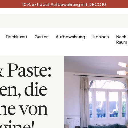
10% extra auf Aufbewahrung mit DECO10
Tischkunst
Garten
Aufbewahrung
Ikonisch
Nach
Raum
Paste:
Küche
Terracotta
Badezimm
Deko-Ges
n, die
Küchenmöbel
Schwarz
Dekoration
hlafzimmer
Leuchte für die Küche
Weiß
Badezimm
fzimmer
Waldgrün
ène von
Celadon
Pfauenblau
Golden