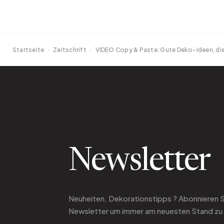
Startseite
·
Zeitschrift
·
VIDEO Copy & Paste: Gute Deko-Ideen, die S
Newsletter
Neuheiten, Dekorationstipps ? Abonnieren 
Newsletter
um immer am neuesten Stand zu 