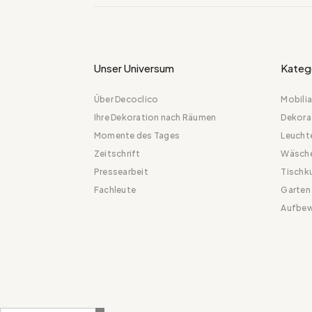
Unser Universum
Kateg
Über Decoclico
Mobilia
Ihre Dekoration nach Räumen
Dekora
Momente des Tages
Leucht
Zeitschrift
Wäsch
Pressearbeit
Tischk
Fachleute
Garten
Aufbew