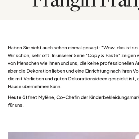
Frangin Fran
Bistro
Samt
Meeresufer
Blondes Holz
Flohmarkt
Pappmaché
Zeitgenössisch
Glas
Haussmannscher Geist
Zink und Galvano
Haben Sie nicht auch schon einmal gesagt: "Wow, das ist s
Großes Hotel
Wir schon, sehr oft. In unserer Serie "Copy & Paste" zeigen w
Natürlich
von Menschen wie Ihnen und uns, die keine professionellen Ar
aber die Dekoration lieben und eine Einrichtung nach ihren 
die mit Vorlieben und guten Dekorationsideen gespickt ist, d
Hause übernehmen kann.
Heute öffnet Mylène, Co-Chefin der Kinderbekleidungsmarke
für uns.