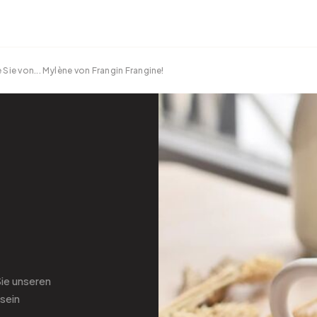
ie von... Mylène von Frangin Frangine!
Sie
unseren
sein