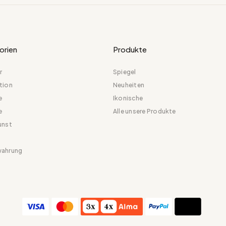
orien
Produkte
r
Spiegel
tion
Neuheiten
e
Ikonische
e
Alle unsere Produkte
unst
ahrung