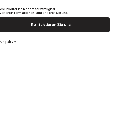
Garten und Terrasse
Frühjahrsaufräumen
es Produkt ist nicht mehr verfügbar.
weitere Informationen kontaktieren Sie uns.
Kontaktieren Sie uns
rung ab 9 €