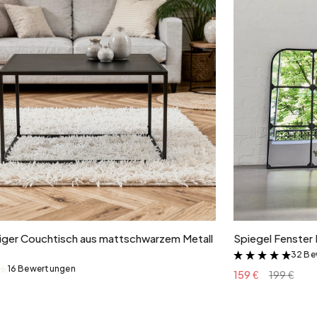
In den Warenkorb
ger Couchtisch aus mattschwarzem Metall
Spiegel Fenster 
32 Be
&
16 Bewertungen
&
159 €
199 €