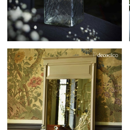
Bistro
Samt
Meeresufer
Blondes Holz
Flohmarkt
Pappmaché
Zeitgenössisch
Glas
Haussmannscher Geist
Zink und Galvano
Großes Hotel
Natürlich