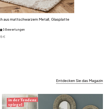
In den Warenkorb
h aus mattschwarzem Metall, Glasplatte
3 Bewertungen
&
5 €
Entdecken Sie das Magazin
in der Tendenz
spiegel