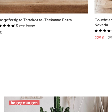
In den Warenkorb
ndgefertigte Terrakotta-Teekanne Petra
Couchtisc
Nevada
1 Bewertungen
&
€
229 €
29
begegnungen