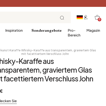
0
Inspiration
Pro-
Magazin
Sonderangebote
Bereich
hkunst
·
Karaffe
·
Whisky-Karaffe aus transparentem, graviertem Glas
mit facettiertem Verschluss John
isky-Karaffe aus
er
chenke
Eintrag
Frühstück
ansparentem, graviertem Glas
 für das Badezimmer
Esszimmer
Brunch
t facettiertem Verschluss John
erwäsche
Büro
Mittagessen
Bibliothek
Teezeit
 €
Wintergarten
Sonntagabend
Vorratskammer
Tapas und Aperitif
decken Sie
Dachboden
Festliche Tafel