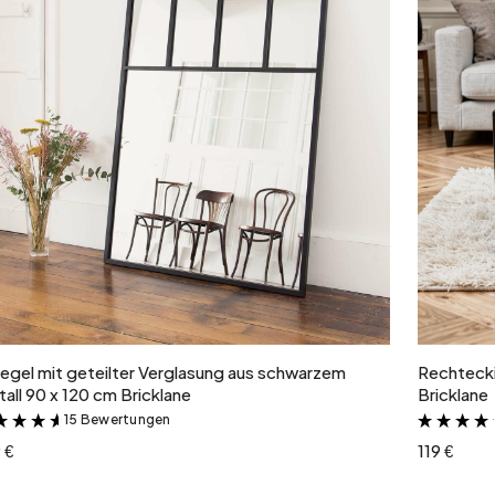
In den Warenkorb
egel mit geteilter Verglasung aus schwarzem
Rechtecki
all 90 x 120 cm Bricklane
Bricklane
15 Bewertungen
&
 €
119 €