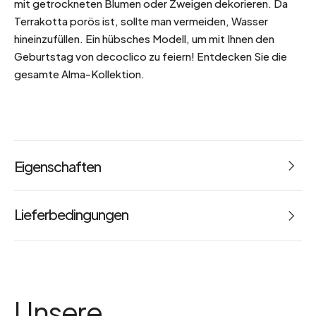
mit getrockneten Blumen oder Zweigen dekorieren. Da
Terrakotta porös ist, sollte man vermeiden, Wasser
hineinzufüllen. Ein hübsches Modell, um mit Ihnen den
Geburtstag von decoclico zu feiern! Entdecken Sie die
gesamte Alma-Kollektion.
Eigenschaften
Abmessungen: L 28 x B 28 x H 32.5 cm
Lieferbedingungen
Gewicht: 7.8 kg
Referenz: 66315
Farbe
Orange
Unsere
Paketmaße