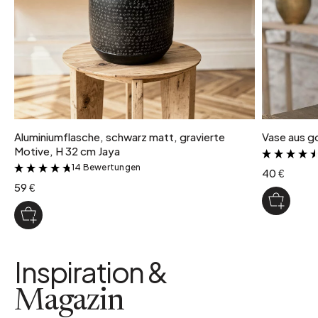
Aluminiumflasche, schwarz matt, gravierte
Vase aus g
Motive, H 32 cm Jaya
14 Bewertungen
&
40 €
59 €
Inspiration &
Magazin