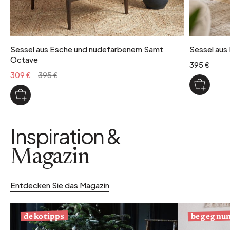
Sessel aus Esche und nudefarbenem Samt
Sessel aus
Octave
395 €
309 €
395 €
Inspiration &
Magazin
Entdecken Sie das Magazin
begegnu
dekotipps