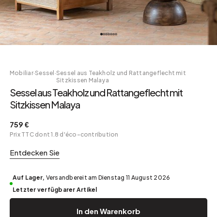
Mobiliar
·
Sessel
·
Sessel aus Teakholz und Rattangeflecht mit
Sitzkissen Malaya
Sessel aus Teakholz und Rattangeflecht mit
Sitzkissen Malaya
759 €
Prix TTC dont 1.8 d'éco-contribution
Entdecken Sie
Auf Lager,
Versandbereit am Dienstag 11 August 2026
Letzter verfügbarer Artikel
In den Warenkorb